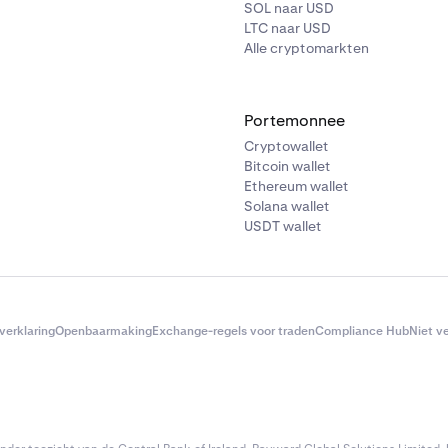
SOL naar USD
LTC naar USD
Alle cryptomarkten
Portemonnee
Cryptowallet
Bitcoin wallet
Ethereum wallet
Solana wallet
USDT wallet
verklaring
Openbaarmaking
Exchange-regels voor traden
Compliance Hub
Niet v