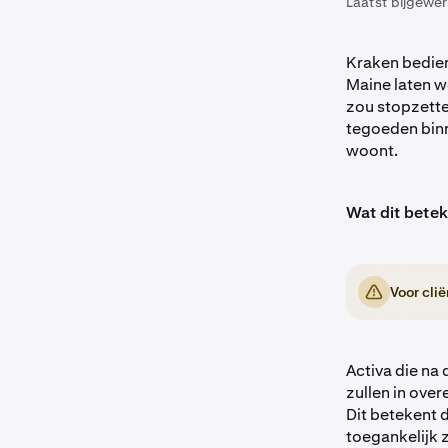
Laatst bijgewer
Kraken bedien
Maine laten w
zou stopzette
tegoeden binn
woont.
Wat dit bete
Voor cli
Activa die na
zullen in ove
Dit betekent 
toegankelijk 