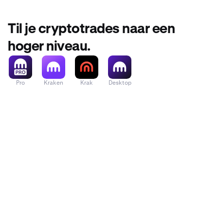
Til je cryptotrades naar een
hoger niveau.
Pro
Kraken
Krak
Desktop