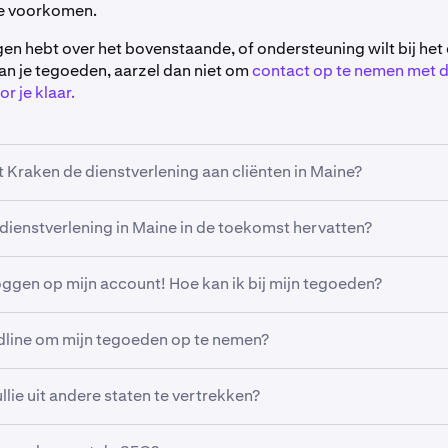
 te voorkomen.
agen hebt over het bovenstaande, of ondersteuning wilt bij he
n je tegoeden, aarzel dan niet om
contact op te nemen met d
r je klaar.
Kraken de dienstverlening aan cliënten in Maine?
ltijd naar streven om zoveel mogelijk cliënten toegang te bie
e dienstverlening in Maine in de toekomst hervatten?
ke overwegingen op staatsniveau die ons vermogen om dit t
wachten de dienstverlening aan cliënten in Maine in de toek
loggen op mijn account! Hoe kan ik bij mijn tegoeden?
bben we op dit moment nog geen definitieve tijdlijn.
andleiding over hoe je inlogt op je account
. Hierin worden de 
dline om mijn tegoeden op te nemen?
sing uitgelegd, zodat je zo snel mogelijk toegang krijgt tot 
om je tegoeden zo snel mogelijk op te nemen, en vóór
12 apri
lie uit andere staten te vertrekken?
g: als je je activa niet vóór deze datum opneemt, worden acti
m de adoptie van cryptocurrency wereldwijd te versnellen lig
n blijven staan geclassificeerd als verlaten en zullen ze in