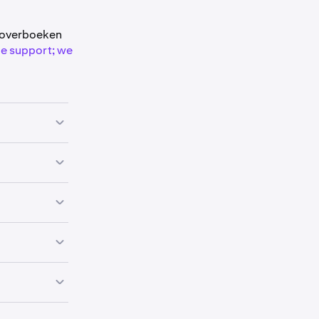
t overboeken
e support; we
den, zijn er
e doen
omst te
stappen voor
je account.
l 2025.
va die na deze
t ons na aan