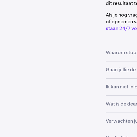
dit resultaat
Als je nog vr
of opnemen va
staan 24/7 voo
Waarom stopt 
Hoewel we er a
Gaan jullie d
soms specifie
belemmeren.
Hoewel we ver
Ik kan niet in
hervatten, he
Bekijk onze
h
Wat is de dea
probleemoplos
We vragen je 
Verwachten jul
Ter herinnerin
Onze missie o
datum op Krake