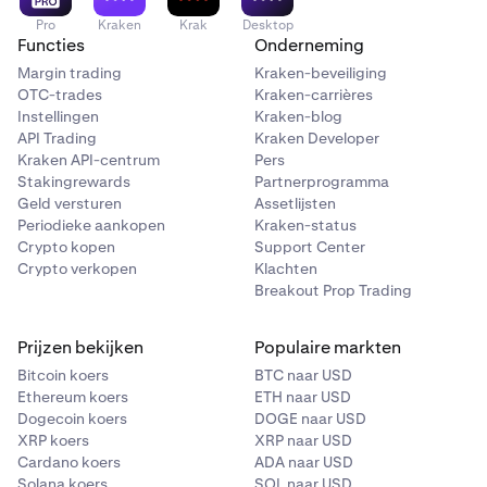
Pro
Kraken
Krak
Desktop
Functies
Onderneming
Margin trading
Kraken-beveiliging
OTC-trades
Kraken-carrières
Instellingen
Kraken-blog
API Trading
Kraken Developer
Kraken API-centrum
Pers
Stakingrewards
Partnerprogramma
Geld versturen
Assetlijsten
Periodieke aankopen
Kraken-status
Crypto kopen
Support Center
Crypto verkopen
Klachten
Breakout Prop Trading
Prijzen bekijken
Populaire markten
Bitcoin koers
BTC naar USD
Ethereum koers
ETH naar USD
Dogecoin koers
DOGE naar USD
XRP koers
XRP naar USD
Cardano koers
ADA naar USD
Solana koers
SOL naar USD