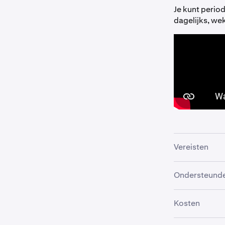
Je kunt perio
dagelijks, we
Vereisten
Om een terugk
Ondersteund
dat cashbetal
Het is mogelij
Kosten