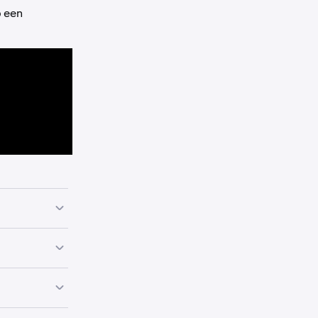
p een
op een niveau