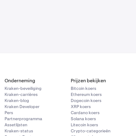
en. In dit
'…' in de
Onderneming
Prijzen bekijken
Kraken-beveiliging
Bitcoin koers
Kraken-carrières
Ethereum koers
Kraken-blog
Dogecoin koers
Kraken Developer
XRP koers
Pers
Cardano koers
Partnerprogramma
Solana koers
Assetlijsten
Litecoin koers
Kraken-status
Crypto-categorieën