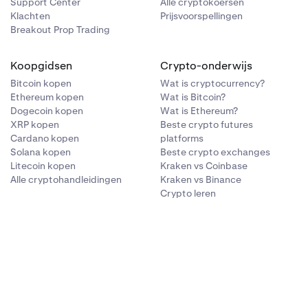
Support Center
Alle cryptokoersen
Klachten
Prijsvoorspellingen
Breakout Prop Trading
Koopgidsen
Crypto-onderwijs
Bitcoin kopen
Wat is cryptocurrency?
Ethereum kopen
Wat is Bitcoin?
Dogecoin kopen
Wat is Ethereum?
XRP kopen
Beste crypto futures
Cardano kopen
platforms
Solana kopen
Beste crypto exchanges
Litecoin kopen
Kraken vs Coinbase
Alle cryptohandleidingen
Kraken vs Binance
Crypto leren