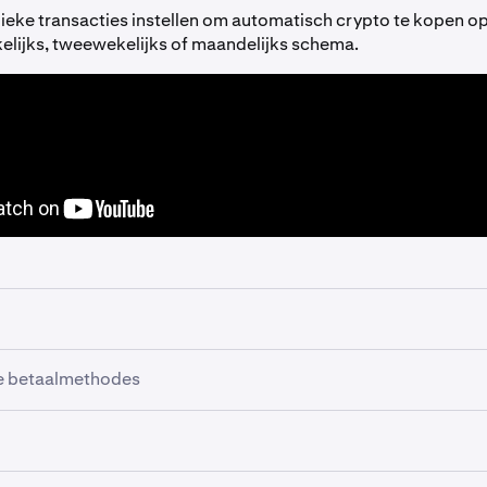
dieke transacties instellen om automatisch crypto te kopen o
kelijks, tweewekelijks of maandelijks schema.
erende order in te stellen, moet je account geverifieerd zijn 
e betaalmethodes
ingen ondersteunt:
Particulier of Zakelijk.
k om een periodieke order in te stellen met: