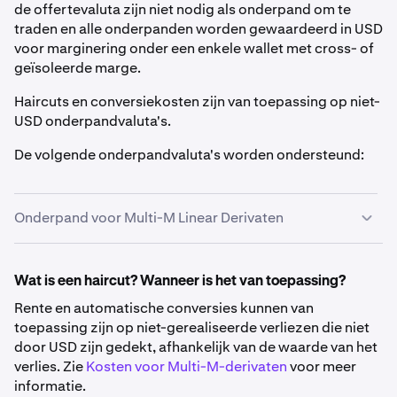
de offertevaluta zijn niet nodig als onderpand om te
traden en alle onderpanden worden gewaardeerd in USD
voor marginering onder een enkele wallet met cross- of
geïsoleerde marge.
Haircuts en conversiekosten zijn van toepassing op niet-
USD onderpandvaluta's.
De volgende onderpandvaluta's worden ondersteund:
Onderpand voor Multi-M Linear Derivaten
Fiat
Wat is een haircut? Wanneer is het van toepassing?
Rente en automatische conversies kunnen van
Asset
Symbool
Haircut
Conversiekos
toepassing zijn op niet-gerealiseerde verliezen die niet
door USD zijn gedekt, afhankelijk van de waarde van het
verlies. Zie
Kosten voor Multi-M-derivaten
voor meer
informatie.
US Dollar
USD
0%
N.v.t.