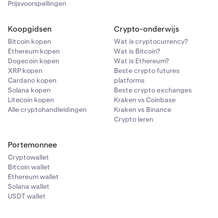
Prijsvoorspellingen
Bitcoin
BCHUSD_RTI
BTC
Koopgidsen
Crypto-onderwijs
N.v.t.
1%
Bitcoin kopen
Wat is cryptocurrency?
Ethereum kopen
Wat is Bitcoin?
0,20%
Dogecoin kopen
Wat is Ethereum?
XRP kopen
Beste crypto futures
—
Cardano kopen
platforms
Solana kopen
Beste crypto exchanges
Litecoin kopen
Kraken vs Coinbase
Ethereum
Alle cryptohandleidingen
Kraken vs Binance
Crypto leren
ETH
1%
Portemonnee
Cryptowallet
0,20%
Bitcoin wallet
—
Ethereum wallet
Solana wallet
USDT wallet
Solana