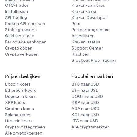
Global
USDG
1%
0,00%
OTC-trades
Kraken-carrières
Dollar
Instellingen
Kraken-blog
API Trading
Kraken Developer
FI_LTCUSD
Kraken API-centrum
Pers
Tether
XAUT
40%
0,00%
Stakingrewards
Partnerprogramma
LTC
Gold
Geld versturen
Assetlijsten
LTCUSD_RTI
Periodieke aankopen
Kraken-status
Crypto kopen
Support Center
N.v.t.
USDC
USDC
0,50%
0,00%
Crypto verkopen
Klachten
Breakout Prop Trading
USD
USDT
0,50%
0,00%
FI_XRPUSD
Prijzen bekijken
Populaire markten
Tether
XRP
Bitcoin koers
BTC naar USD
Ethereum koers
ETH naar USD
XRPUSD_RTI
Dogecoin koers
DOGE naar USD
Crypto
XRP koers
XRP naar USD
N.v.t.
Cardano koers
ADA naar USD
Solana koers
SOL naar USD
Litecoin koers
LTC naar USD
FI_BCHUSD
Crypto-categorieën
Alle cryptomarkten
Alle cryptokoersen
BCH