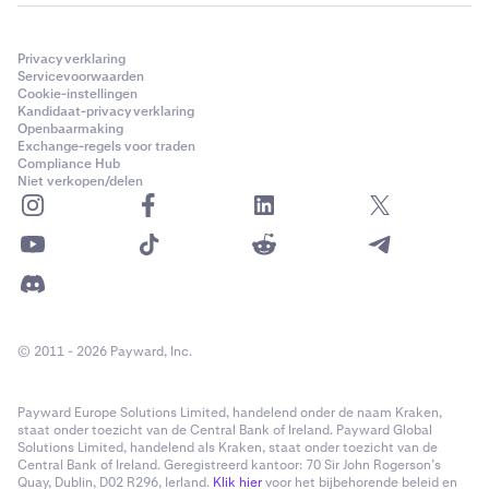
SOL
7,50%
Privacyverklaring
Servicevoorwaarden
0,50%
Cookie-instellingen
Kandidaat-privacyverklaring
Openbaarmaking
—
Exchange-regels voor traden
Compliance Hub
Niet verkopen/delen
Cardano
ADA
7,50%
0,50%
© 2011 - 2026 Payward, Inc.
—
Payward Europe Solutions Limited, handelend onder de naam Kraken,
staat onder toezicht van de Central Bank of Ireland. Payward Global
Dogecoin
Solutions Limited, handelend als Kraken, staat onder toezicht van de
Central Bank of Ireland. Geregistreerd kantoor: 70 Sir John Rogerson’s
DOGE
Quay, Dublin, D02 R296, Ierland.
Klik hier
voor het bijbehorende beleid en