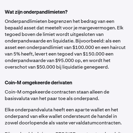
Wat zijn onderpandlimieten?
Canadese
CAD
0%
0,00%
Dollar
Onderpandlimieten begrenzen het bedrag van een
bepaald asset dat meetelt voor je margevermogen. Elk
tegoed boven de limiet wordt uitgesloten van
Euro
EUR
0%
0,00%
onderpandwaarde en liquidatie. Bijvoorbeeld: als een
asset een onderpandlimiet van $100.000 en een haircut
van 5% heeft, levert een tegoed van $150.000 een
Britse pond
GBP
0%
0,00%
onderpandwaarde van $95.000 op, en wordt het
overschot van $50.000 bij liquidatie genegeerd.
Australische
AUD
0%
0,00%
dollar
Coin-M omgekeerde derivaten
Coin-M omgekeerde contracten staan alleen de
Zwitserse
CHF
0%
0,00%
basisvaluta van het paar toe als onderpand.
Franc
Elke onderpandvaluta heeft een aparte wallet en het
onderpand van elke wallet ondersteunt de handel in
Stablecoins
zowel doorlopende als vaste vervaldatumcontracten.