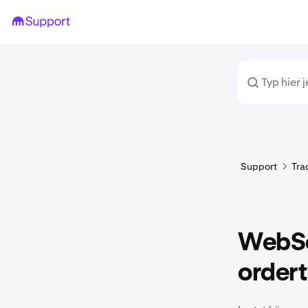
Support
Tra
WebSo
order