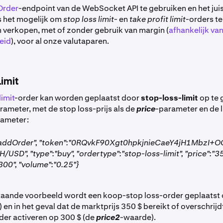
Order
-endpoint van de WebSocket API te gebruiken en het jui
is het mogelijk om
stop loss limit
- en
take profit limit
-orders te
 verkopen, met of zonder gebruik van margin (
afhankelijk va
eid
), voor al onze valutaparen.
Limit
limit
-order kan worden geplaatst door
stop-loss-limit
op te 
rameter, met de stop loss-prijs als de
price
-parameter en de li
rameter:
:"addOrder", "token":"0RQvkF90Xgt0hpkjnieCaeY4jH1MbzI+O
H/USD", "type":"buy", "ordertype":"stop-loss-limit", "price":"35
300", "volume":"0.25"}
taande voorbeeld wordt een koop-stop loss-order geplaatst 
en in het geval dat de marktprijs 350 $ bereikt of overschrijdt
der activeren op 300 $ (de
price2
-waarde).