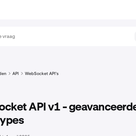
den
API
WebSocket API's
cket API v1 - geavanceerd
types