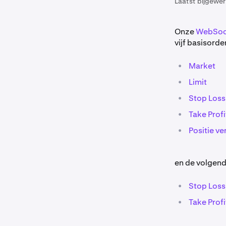
Laatst bijgewer
Onze
WebSock
vijf basisorde
•
Market
•
Limit
•
Stop Loss
•
Take Profi
•
Positie ve
en de volgen
•
Stop Loss
•
Take Profi