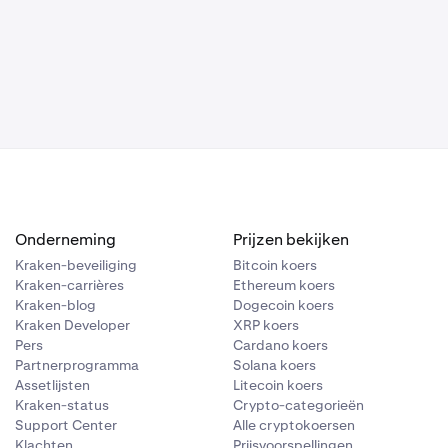
Onderneming
Prijzen bekijken
Kraken-beveiliging
Bitcoin koers
Kraken-carrières
Ethereum koers
Kraken-blog
Dogecoin koers
Kraken Developer
XRP koers
Pers
Cardano koers
Partnerprogramma
Solana koers
Assetlijsten
Litecoin koers
Kraken-status
Crypto-categorieën
Support Center
Alle cryptokoersen
Klachten
Prijsvoorspellingen