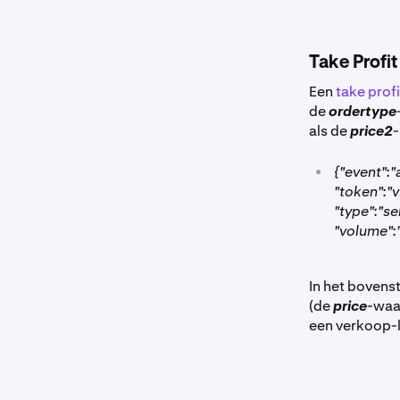
Take Profit
Een
take profi
de
ordertype
als de
price2
•
{"event":
"token":
"type":"se
"volume":
In het bovens
(de
price
-waar
een verkoop-l