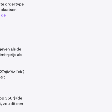
ste ordertype
 plaatsen
n de
geven als de
mit-prijs als
QTnjM6z4xk",
0",
op 350 $ (de
, zou dit een