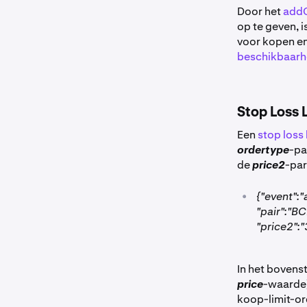
Door het
add
op te geven, 
voor kopen en
beschikbaarh
Stop Loss 
Een
stop loss 
ordertype
-pa
de
price2
-pa
•
{"event"
"pair":"BC
"price2":"
In het bovens
price
-waarde) 
koop-limit-or