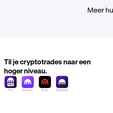
Meer hu
Til je cryptotrades naar een
hoger niveau.
Pro
Kraken
Krak
Desktop