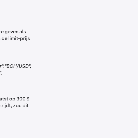
te geven als
de limit-prijs
":"BCH/USD",
,
atst op 300 $
rijdt, zou dit