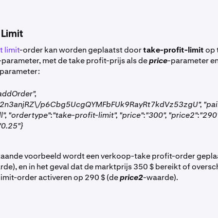
 Limit
t limit
-order kan worden geplaatst door
take-profit-limit
op 
-parameter, met de take profit-prijs als de
price
-parameter en 
-parameter:
"addOrder",
"v2n3anjRZ\/p6Cbg5UcgQYMFbFUk9RayRt7kdVz53zgU", "pair
ll", "ordertype":"take-profit-limit", "price":"300", "price2":"290"
"0.25"}
taande voorbeeld wordt een verkoop-take profit-order gepla
de), en in het geval dat de marktprijs 350 $ bereikt of oversch
imit-order activeren op 290 $ (de
price2
-waarde).