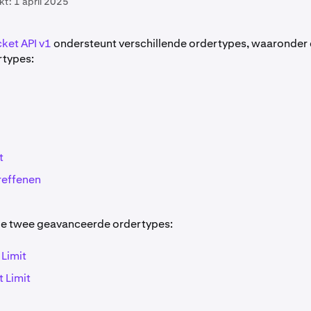
kt:
1 april 2025
et API v1
ondersteunt verschillende ordertypes, waaronder
rtypes:
t
reffenen
de twee geavanceerde ordertypes:
 Limit
t Limit