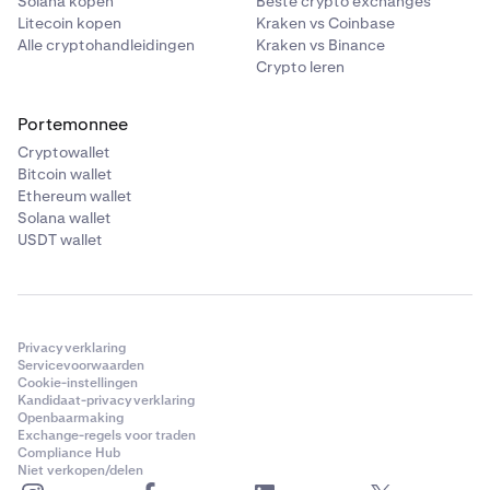
Solana kopen
Beste crypto exchanges
Litecoin kopen
Kraken vs Coinbase
Alle cryptohandleidingen
Kraken vs Binance
Crypto leren
Portemonnee
Cryptowallet
Bitcoin wallet
Ethereum wallet
Solana wallet
USDT wallet
Privacyverklaring
Servicevoorwaarden
Cookie-instellingen
Kandidaat-privacyverklaring
Openbaarmaking
Exchange-regels voor traden
Compliance Hub
Niet verkopen/delen