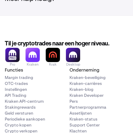
Til je cryptotrades naar een hoger niveau.
Pro
Kraken
Krak
Desktop
Functies
Onderneming
Margin trading
Kraken-beveiliging
OTC-trades
Kraken-carrières
Instellingen
Kraken-blog
API Trading
Kraken Developer
Kraken API-centrum
Pers
Stakingrewards
Partnerprogramma
Geld versturen
Assetlijsten
Periodieke aankopen
Kraken-status
Crypto kopen
Support Center
Crypto verkopen
Klachten