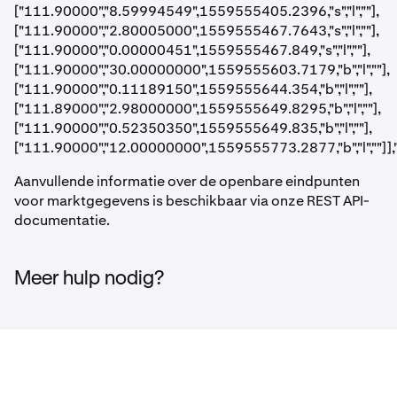
["111.90000","8.59994549",1559555405.2396,"s","l",""],
["111.90000","2.80005000",1559555467.7643,"s","l",""],
["111.90000","0.00000451",1559555467.849,"s","l",""],
["111.90000","30.00000000",1559555603.7179,"b","l",""],
["111.90000","0.11189150",1559555644.354,"b","l",""],
["111.89000","2.98000000",1559555649.8295,"b","l",""],
["111.90000","0.52350350",1559555649.835,"b","l",""],
["111.90000","12.00000000",1559555773.2877,"b","l",""]
Aanvullende informatie over de openbare eindpunten
voor marktgegevens is beschikbaar via onze REST API-
documentatie.
Meer hulp nodig?