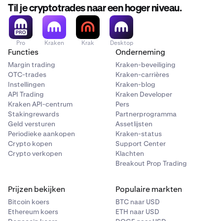
Til je cryptotrades naar een hoger niveau.
Pro
Kraken
Krak
Desktop
Functies
Onderneming
Margin trading
Kraken-beveiliging
OTC-trades
Kraken-carrières
Instellingen
Kraken-blog
API Trading
Kraken Developer
Kraken API-centrum
Pers
Stakingrewards
Partnerprogramma
Geld versturen
Assetlijsten
Periodieke aankopen
Kraken-status
Crypto kopen
Support Center
Crypto verkopen
Klachten
Breakout Prop Trading
Prijzen bekijken
Populaire markten
Bitcoin koers
BTC naar USD
Ethereum koers
ETH naar USD