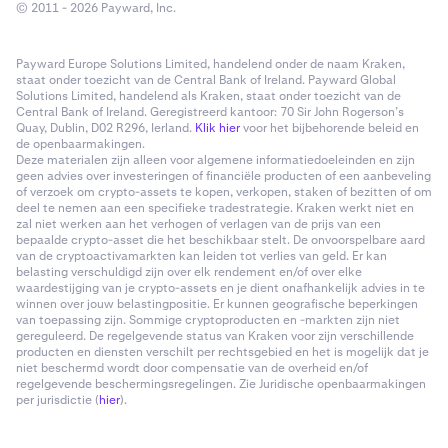
© 2011 - 2026 Payward, Inc.
Payward Europe Solutions Limited, handelend onder de naam Kraken,
staat onder toezicht van de Central Bank of Ireland. Payward Global
Solutions Limited, handelend als Kraken, staat onder toezicht van de
Central Bank of Ireland. Geregistreerd kantoor: 70 Sir John Rogerson’s
Quay, Dublin, D02 R296, Ierland.
Klik hier
voor het bijbehorende beleid en
de openbaarmakingen.
Deze materialen zijn alleen voor algemene informatiedoeleinden en zijn
geen advies over investeringen of financiële producten of een aanbeveling
of verzoek om crypto-assets te kopen, verkopen, staken of bezitten of om
deel te nemen aan een specifieke tradestrategie. Kraken werkt niet en
zal niet werken aan het verhogen of verlagen van de prijs van een
bepaalde crypto-asset die het beschikbaar stelt. De onvoorspelbare aard
van de cryptoactivamarkten kan leiden tot verlies van geld. Er kan
belasting verschuldigd zijn over elk rendement en/of over elke
waardestijging van je crypto-assets en je dient onafhankelijk advies in te
winnen over jouw belastingpositie. Er kunnen geografische beperkingen
van toepassing zijn. Sommige cryptoproducten en -markten zijn niet
gereguleerd. De regelgevende status van Kraken voor zijn verschillende
producten en diensten verschilt per rechtsgebied en het is mogelijk dat je
niet beschermd wordt door compensatie van de overheid en/of
regelgevende beschermingsregelingen. Zie Juridische openbaarmakingen
per jurisdictie (
hier
).