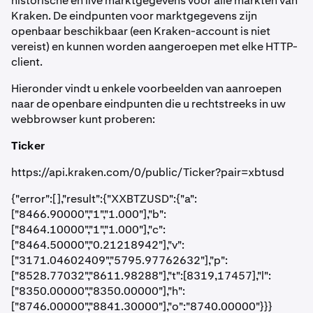
historische en live marktgegevens voor alle markten van
Kraken. De eindpunten voor marktgegevens zijn
openbaar beschikbaar (een Kraken-account is niet
vereist) en kunnen worden aangeroepen met elke HTTP-
client.
Hieronder vindt u enkele voorbeelden van aanroepen
naar de openbare eindpunten die u rechtstreeks in uw
webbrowser kunt proberen:
Ticker
https://api.kraken.com/0/public/Ticker?pair=xbtusd
{"error":[],"result":{"XXBTZUSD":{"a":
["8466.90000","1","1.000"],"b":
["8464.10000","1","1.000"],"c":
["8464.50000","0.21218942"],"v":
["3171.04602409","5795.97762632"],"p":
["8528.77032","8611.98288"],"t":[8319,17457],"l":
["8350.00000","8350.00000"],"h":
["8746.00000","8841.30000"],"o":"8740.00000"}}}