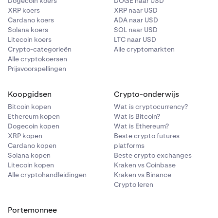
Dogecoin koers
DOGE naar USD
XRP koers
XRP naar USD
Cardano koers
ADA naar USD
Solana koers
SOL naar USD
Litecoin koers
LTC naar USD
Crypto-categorieën
Alle cryptomarkten
Alle cryptokoersen
Prijsvoorspellingen
Koopgidsen
Crypto-onderwijs
Bitcoin kopen
Wat is cryptocurrency?
Ethereum kopen
Wat is Bitcoin?
Dogecoin kopen
Wat is Ethereum?
XRP kopen
Beste crypto futures
Cardano kopen
platforms
Solana kopen
Beste crypto exchanges
Litecoin kopen
Kraken vs Coinbase
Alle cryptohandleidingen
Kraken vs Binance
Crypto leren
Portemonnee