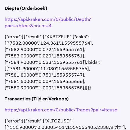
Diepte (Orderboek)
https://api.kraken.com/0/public/Depth?
pair=xbteur&count=4
{"error":[],"result":{"XXBTZEUR":{"asks":
[["7582.00000","124.361",1559555764],
["7582.90000","0.072",1559555761],
["7583.00000","0.020",1559555751],
["7584.90000","0.533",1559555761]],"bids":
[["7581.90000","11.080",1559555766],
["7581.80000","0.750",1559555747],
["7581.50000","0.009",1559555666],
["7580.90000","1.000",1559555758]]}}}
Transacties (Tijd en Verkoop)
https://api.kraken.com/0/public/Trades?pair=ltcusd
{"error":[],"result":{"XLTCZUSD":
[["111.90000","0.03005451",1559555405.2338,"s","l",""],