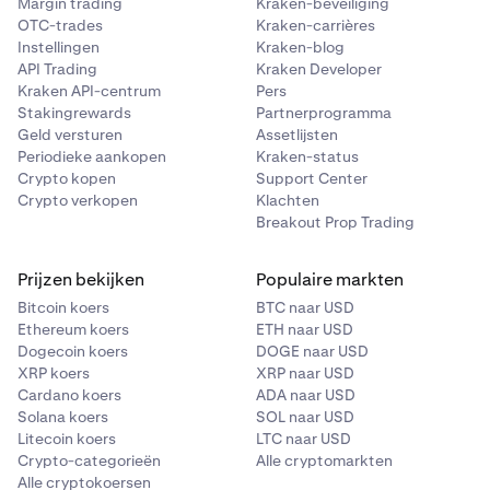
Margin trading
Kraken-beveiliging
OTC-trades
Kraken-carrières
Instellingen
Kraken-blog
API Trading
Kraken Developer
Kraken API-centrum
Pers
Stakingrewards
Partnerprogramma
Geld versturen
Assetlijsten
Periodieke aankopen
Kraken-status
Crypto kopen
Support Center
Crypto verkopen
Klachten
Breakout Prop Trading
Prijzen bekijken
Populaire markten
Bitcoin koers
BTC naar USD
Ethereum koers
ETH naar USD
Dogecoin koers
DOGE naar USD
XRP koers
XRP naar USD
Cardano koers
ADA naar USD
Solana koers
SOL naar USD
Litecoin koers
LTC naar USD
Crypto-categorieën
Alle cryptomarkten
Alle cryptokoersen