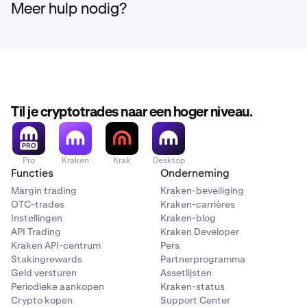
saldo aan te vullen.
Meer hulp nodig?
Oplossing:
gebruik ACH als alternatief voor niet-
ondersteunde rekeningen. Zie
ACH-opnames
voor
meer informatie.
Til je cryptotrades naar een hoger niveau.
Pro
Kraken
Krak
Desktop
Functies
Onderneming
Margin trading
Kraken-beveiliging
OTC-trades
Kraken-carrières
Instellingen
Kraken-blog
API Trading
Kraken Developer
Kraken API-centrum
Pers
Stakingrewards
Partnerprogramma
Geld versturen
Assetlijsten
Periodieke aankopen
Kraken-status
Crypto kopen
Support Center