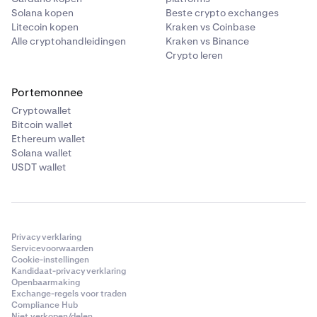
Solana kopen
Beste crypto exchanges
Litecoin kopen
Kraken vs Coinbase
Alle cryptohandleidingen
Kraken vs Binance
Crypto leren
Portemonnee
Cryptowallet
Bitcoin wallet
Ethereum wallet
Solana wallet
USDT wallet
Privacyverklaring
Servicevoorwaarden
Cookie-instellingen
Kandidaat-privacyverklaring
Openbaarmaking
Exchange-regels voor traden
Compliance Hub
Niet verkopen/delen