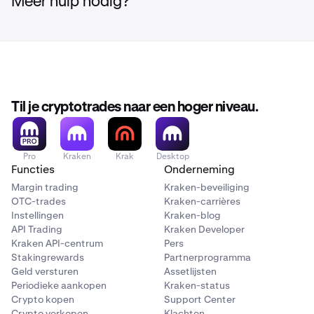
Meer hulp nodig?
Til je cryptotrades naar een hoger niveau.
Pro
Kraken
Krak
Desktop
Functies
Onderneming
Margin trading
Kraken-beveiliging
OTC-trades
Kraken-carrières
Instellingen
Kraken-blog
API Trading
Kraken Developer
Kraken API-centrum
Pers
Stakingrewards
Partnerprogramma
Geld versturen
Assetlijsten
Periodieke aankopen
Kraken-status
Crypto kopen
Support Center
Crypto verkopen
Klachten