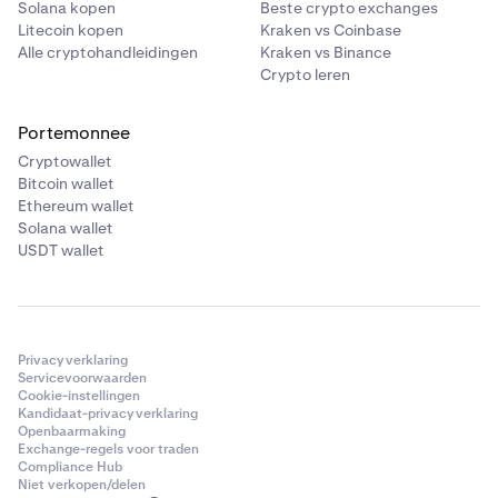
Solana kopen
Beste crypto exchanges
Litecoin kopen
Kraken vs Coinbase
Alle cryptohandleidingen
Kraken vs Binance
Crypto leren
Portemonnee
Cryptowallet
Bitcoin wallet
Ethereum wallet
Solana wallet
USDT wallet
Privacyverklaring
Servicevoorwaarden
Cookie-instellingen
Kandidaat-privacyverklaring
Openbaarmaking
Exchange-regels voor traden
Compliance Hub
Niet verkopen/delen