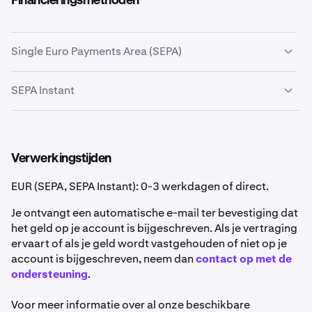
Financieringsmethoden
Single Euro Payments Area (SEPA)
De Single Euro Payments Area (SEPA) is een initiatief voor
SEPA Instant
betalingsintegratie van de Europese Unie dat snelle,
betrouwbare en goedkope elektronische
SEPA Instant is een 24/7/365-betalingssysteem waarbij
overschrijvingen tussen bankrekeningen in de SEPA-
overschrijvingen in minder dan 10 seconden worden
zone mogelijk maakt. Zie voor meer informatie
verwerkt. Als je bank SEPA Instant ondersteunt, kun je in
Verwerkingstijden
Algemene informatie over SEPA.
realtime geld van en naar je Kraken-account sturen.
Er
kunnen soms korte vertragingen optreden als gevolg
EUR (SEPA, SEPA Instant): 0-3 werkdagen of direct.
van controles en verwerking door de verzendende en
Je ontvangt een automatische e-mail ter bevestiging dat
ontvangende bank.
het geld op je account is bijgeschreven. Als je vertraging
Voor SEPA Instant Credit Transfers (SCT Ins) kunnen
ervaart of als je geld wordt vastgehouden of niet op je
bankkosten in rekening worden gebracht, dus neem
account is bijgeschreven, neem dan
contact op met de
contact op met je bank voor informatie over de kosten.
ondersteuning
.
De huidige maximumlimiet voor SCT Instant is €
100.000,00 per transactie. Dit is een limiet die is
Voor meer informatie over al onze beschikbare