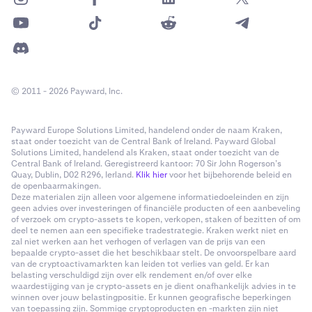
© 2011 - 2026 Payward, Inc.
Payward Europe Solutions Limited, handelend onder de naam Kraken,
staat onder toezicht van de Central Bank of Ireland. Payward Global
Solutions Limited, handelend als Kraken, staat onder toezicht van de
Central Bank of Ireland. Geregistreerd kantoor: 70 Sir John Rogerson’s
Quay, Dublin, D02 R296, Ierland.
Klik hier
voor het bijbehorende beleid en
de openbaarmakingen.
Deze materialen zijn alleen voor algemene informatiedoeleinden en zijn
geen advies over investeringen of financiële producten of een aanbeveling
of verzoek om crypto-assets te kopen, verkopen, staken of bezitten of om
deel te nemen aan een specifieke tradestrategie. Kraken werkt niet en
zal niet werken aan het verhogen of verlagen van de prijs van een
bepaalde crypto-asset die het beschikbaar stelt. De onvoorspelbare aard
van de cryptoactivamarkten kan leiden tot verlies van geld. Er kan
belasting verschuldigd zijn over elk rendement en/of over elke
waardestijging van je crypto-assets en je dient onafhankelijk advies in te
winnen over jouw belastingpositie. Er kunnen geografische beperkingen
van toepassing zijn. Sommige cryptoproducten en -markten zijn niet