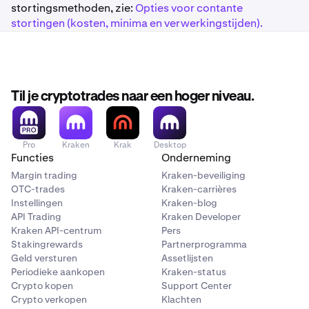
ingesteld door het SCT Instant-netwerk en valt buiten de
stortingsmethoden, zie:
Opties voor contante
controle van Kraken.
stortingen (kosten, minima en verwerkingstijden).
Til je cryptotrades naar een hoger niveau.
Pro
Kraken
Krak
Desktop
Functies
Onderneming
Margin trading
Kraken-beveiliging
OTC-trades
Kraken-carrières
Instellingen
Kraken-blog
API Trading
Kraken Developer
Kraken API-centrum
Pers
Stakingrewards
Partnerprogramma
Geld versturen
Assetlijsten
Periodieke aankopen
Kraken-status
Crypto kopen
Support Center
Crypto verkopen
Klachten