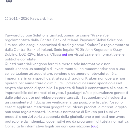
© 2011 - 2026 Payward, Inc.
Payward Europe Solutions Limited, operante come "Kraken", è
regolamentata dalla Central Bank of Ireland. Payward Global Solutions
Limited, che esegue operazioni di trading come "Kraken", è regolamentata
dalla Central Bank of Ireland. Sede legale: 70 Sir John Rogerson’s Quay,
Dublino, D02 R296, Irlanda. Clicca
qui
per visualizzare le informative e le
politiche correlate.
Questi materiali vengono forniti a mero titolo informativo e non
costituiscono un consiglio di investimento, una raccomandazione o una
sollecitazione ad acquistare, vendere o detenere criptovalute, né a
impegnarsi in una specifica strategia di trading. Kraken non opera e non
opererà per aumentare o diminuire il prezzo di nessuno specifico asset
crypto che rende disponibile. La perdita di fondi è connaturata alla natura
imprevedibile dei mercati di crypto. I guadagni e/o le plusvalenze generati
dalle criptovalute potrebbero essere tassati. Ti suggeriamo di rivolgerti a
un consulente di fiducia per verificare la tua posizione fiscale. Possono
essere applicate restrizioni geografiche. Alcuni prodotti e mercati crypto
non sono regolamentati. Lo status normativo di Kraken per i suoi vari
prodotti e servizi varia a seconda della giurisdizione e potresti non avere
protezione da indennizzi governativi e/o da programmi di tutela normativa.
Consulta le informative legali per ogni giurisdizione (
qui
).