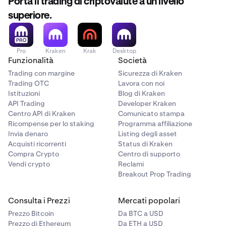
Porta il trading di criptovalute a un livello
superiore.
Pro
Kraken
Krak
Desktop
Funzionalità
Società
Trading con margine
Sicurezza di Kraken
Trading OTC
Lavora con noi
Istituzioni
Blog di Kraken
API Trading
Developer Kraken
Centro API di Kraken
Comunicato stampa
Ricompense per lo staking
Programma affiliazione
Invia denaro
Listing degli asset
Acquisti ricorrenti
Status di Kraken
Compra Crypto
Centro di supporto
Vendi crypto
Reclami
Breakout Prop Trading
Consulta i Prezzi
Mercati popolari
Prezzo Bitcoin
Da BTC a USD
Prezzo di Ethereum
Da ETH a USD