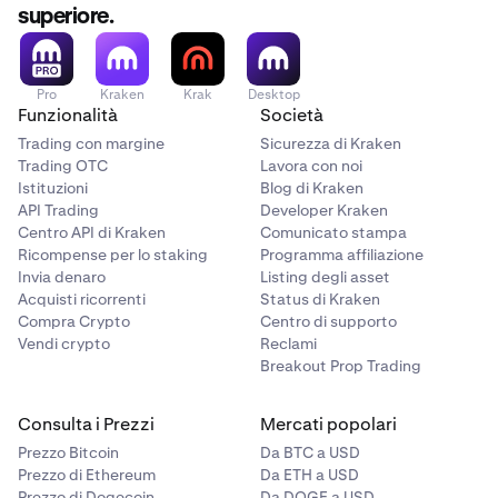
superiore.
Pro
Kraken
Krak
Desktop
Funzionalità
Società
Trading con margine
Sicurezza di Kraken
Trading OTC
Lavora con noi
Istituzioni
Blog di Kraken
API Trading
Developer Kraken
Centro API di Kraken
Comunicato stampa
Ricompense per lo staking
Programma affiliazione
Invia denaro
Listing degli asset
Acquisti ricorrenti
Status di Kraken
Compra Crypto
Centro di supporto
Vendi crypto
Reclami
Breakout Prop Trading
Consulta i Prezzi
Mercati popolari
Prezzo Bitcoin
Da BTC a USD
Prezzo di Ethereum
Da ETH a USD
Prezzo di Dogecoin
Da DOGE a USD