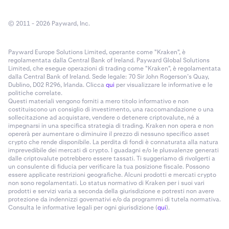
© 2011 - 2026 Payward, Inc.
Payward Europe Solutions Limited, operante come "Kraken", è
regolamentata dalla Central Bank of Ireland. Payward Global Solutions
Limited, che esegue operazioni di trading come "Kraken", è regolamentata
dalla Central Bank of Ireland. Sede legale: 70 Sir John Rogerson’s Quay,
Dublino, D02 R296, Irlanda. Clicca
qui
per visualizzare le informative e le
politiche correlate.
Questi materiali vengono forniti a mero titolo informativo e non
costituiscono un consiglio di investimento, una raccomandazione o una
sollecitazione ad acquistare, vendere o detenere criptovalute, né a
impegnarsi in una specifica strategia di trading. Kraken non opera e non
opererà per aumentare o diminuire il prezzo di nessuno specifico asset
crypto che rende disponibile. La perdita di fondi è connaturata alla natura
imprevedibile dei mercati di crypto. I guadagni e/o le plusvalenze generati
dalle criptovalute potrebbero essere tassati. Ti suggeriamo di rivolgerti a
un consulente di fiducia per verificare la tua posizione fiscale. Possono
essere applicate restrizioni geografiche. Alcuni prodotti e mercati crypto
non sono regolamentati. Lo status normativo di Kraken per i suoi vari
prodotti e servizi varia a seconda della giurisdizione e potresti non avere
protezione da indennizzi governativi e/o da programmi di tutela normativa.
Consulta le informative legali per ogni giurisdizione (
qui
).