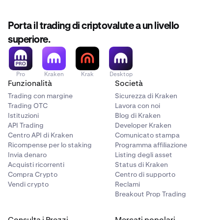
Porta il trading di criptovalute a un livello
superiore.
Pro
Kraken
Krak
Desktop
Funzionalità
Società
Trading con margine
Sicurezza di Kraken
Trading OTC
Lavora con noi
Istituzioni
Blog di Kraken
API Trading
Developer Kraken
Centro API di Kraken
Comunicato stampa
Ricompense per lo staking
Programma affiliazione
Invia denaro
Listing degli asset
Acquisti ricorrenti
Status di Kraken
Compra Crypto
Centro di supporto
Vendi crypto
Reclami
Breakout Prop Trading
Consulta i Prezzi
Mercati popolari