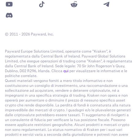
© 2011 - 2026 Payward, Inc.
Payward Europe Solutions Limited, operante come "Kraken", è
regolamentata dalla Central Bank of Ireland. Payward Global Solutions
Limited, che esegue operazioni di trading come "Kraken", è regolamentata
dalla Central Bank of Ireland. Sede legale: 70 Sir John Rogerson’s Quay,
Dublino, D02 R296, Irlanda. Clicca
qui
per visualizzare le informative e le
politiche correlate.
Questi materiali vengono forniti a mero titolo informativo e non
costituiscono un consiglio di investimento, una raccomandazione o una
sollecitazione ad acquistare, vendere o detenere criptovalute, né a
impegnarsi in una specifica strategia di trading. Kraken non opera e non
opererà per aumentare o diminuire il prezzo di nessuno specifico asset
crypto che rende disponibile. La perdita di fondi è connaturata alla natura
imprevedibile dei mercati di crypto. I guadagni e/o le plusvalenze generati
dalle criptovalute potrebbero essere tassati. Ti suggeriamo di rivolgerti a
un consulente di fiducia per verificare la tua posizione fiscale. Possono
essere applicate restrizioni geografiche. Alcuni prodotti e mercati crypto
non sono regolamentati. Lo status normativo di Kraken per i suoi vari
prodotti e servizi varia a seconda della giurisdizione e potresti non avere