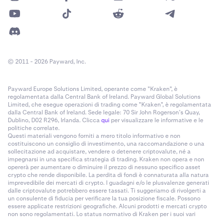
© 2011 - 2026 Payward, Inc.
Payward Europe Solutions Limited, operante come "Kraken", è
regolamentata dalla Central Bank of Ireland. Payward Global Solutions
Limited, che esegue operazioni di trading come "Kraken", è regolamentata
dalla Central Bank of Ireland. Sede legale: 70 Sir John Rogerson’s Quay,
Dublino, D02 R296, Irlanda. Clicca
qui
per visualizzare le informative e le
politiche correlate.
Questi materiali vengono forniti a mero titolo informativo e non
costituiscono un consiglio di investimento, una raccomandazione o una
sollecitazione ad acquistare, vendere o detenere criptovalute, né a
impegnarsi in una specifica strategia di trading. Kraken non opera e non
opererà per aumentare o diminuire il prezzo di nessuno specifico asset
crypto che rende disponibile. La perdita di fondi è connaturata alla natura
imprevedibile dei mercati di crypto. I guadagni e/o le plusvalenze generati
dalle criptovalute potrebbero essere tassati. Ti suggeriamo di rivolgerti a
un consulente di fiducia per verificare la tua posizione fiscale. Possono
essere applicate restrizioni geografiche. Alcuni prodotti e mercati crypto
non sono regolamentati. Lo status normativo di Kraken per i suoi vari