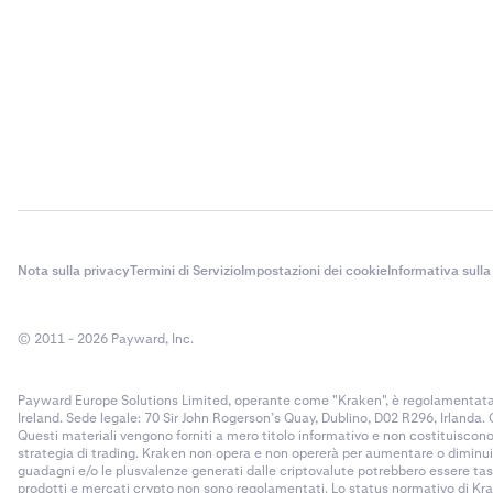
Nota sulla privacy
Termini di Servizio
Impostazioni dei cookie
Informativa sulla
© 2011 - 2026 Payward, Inc.
Payward Europe Solutions Limited, operante come "Kraken", è regolamentata d
Ireland. Sede legale: 70 Sir John Rogerson’s Quay, Dublino, D02 R296, Irlanda.
Questi materiali vengono forniti a mero titolo informativo e non costituisco
strategia di trading. Kraken non opera e non opererà per aumentare o diminuire
guadagni e/o le plusvalenze generati dalle criptovalute potrebbero essere tassa
prodotti e mercati crypto non sono regolamentati. Lo status normativo di Krake