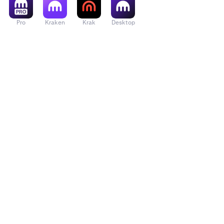
Pro
Kraken
Krak
Desktop