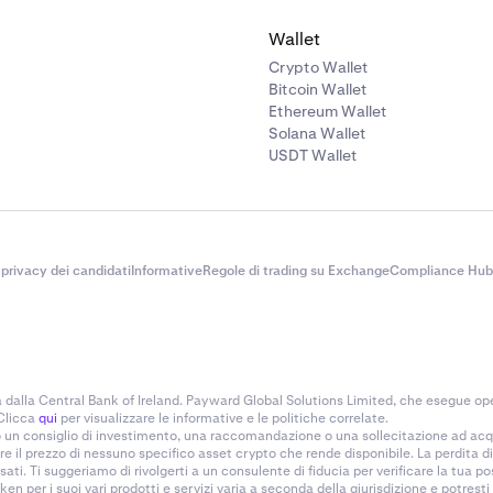
Wallet
Crypto Wallet
Bitcoin Wallet
Ethereum Wallet
Solana Wallet
USDT Wallet
 privacy dei candidati
Informative
Regole di trading su Exchange
Compliance Hub
alla Central Bank of Ireland. Payward Global Solutions Limited, che esegue ope
 Clicca
qui
per visualizzare le informative e le politiche correlate.
no un consiglio di investimento, una raccomandazione o una sollecitazione ad acq
 il prezzo di nessuno specifico asset crypto che rende disponibile. La perdita di 
ti. Ti suggeriamo di rivolgerti a un consulente di fiducia per verificare la tua po
n per i suoi vari prodotti e servizi varia a seconda della giurisdizione e potrest