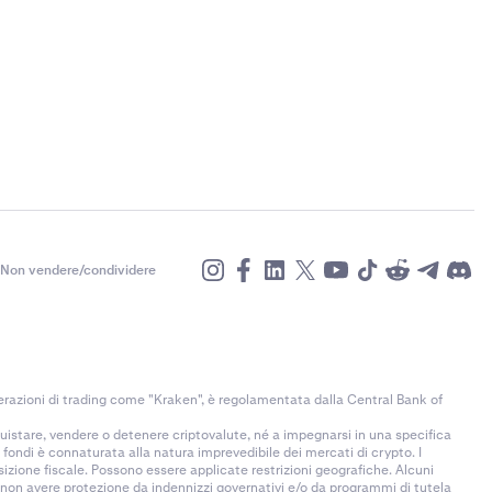
Non vendere/condividere
razioni di trading come "Kraken", è regolamentata dalla Central Bank of
uistare, vendere o detenere criptovalute, né a impegnarsi in una specifica
fondi è connaturata alla natura imprevedibile dei mercati di crypto. I
sizione fiscale. Possono essere applicate restrizioni geografiche. Alcuni
i non avere protezione da indennizzi governativi e/o da programmi di tutela