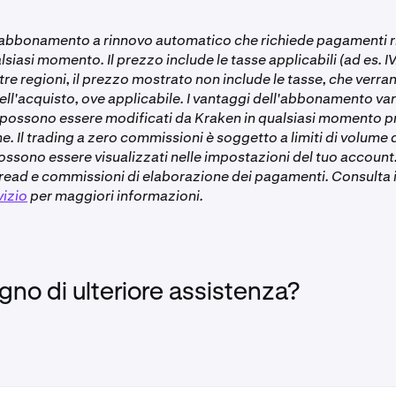
con account business non sono idonei a partecipare ai Drops. D
abbonamento a rinnovo automatico che richiede pagamenti ri
dividuale verificato per essere idoneo. Segui
questi passagg
lsiasi momento. Il prezzo include le tasse applicabili (ad es. I
 con Kraken.
altre regioni, il prezzo mostrato non include le tasse, che verr
onamento Kraken+ deve essere attivo e in regola, il che signif
ll'acquisto, ove applicabile. I vantaggi dell'abbonamento var
llato ed è impostato per il rinnovo normale.
e possono essere modificati da Kraken in qualsiasi momento p
 su Kraken Pro e sull'app Kraken Pro non è idonea.
 Il trading a zero commissioni è soggetto a limiti di volume d
ossono essere visualizzati nelle impostazioni del tuo account
ibile per i clienti nel Regno Unito
ad e commissioni di elaborazione dei pagamenti. Consulta i
vizio
per maggiori informazioni.
gno di ulteriore assistenza?