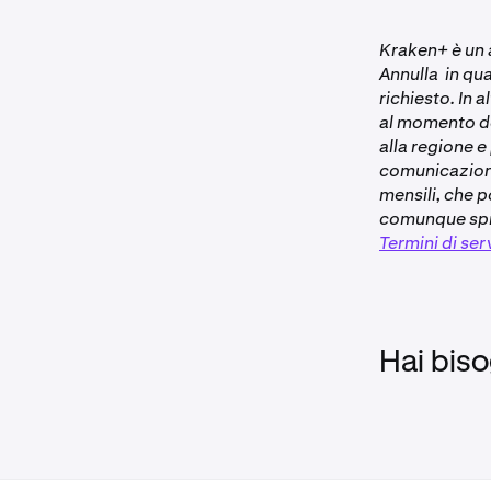
•
I clienti 
Kraken+ è un 
account in
Annulla in qua
verificato
richiesto. In 
•
Il tuo abb
al momento de
stato annu
alla regione 
•
L'attività
comunicazione.
mensili, che p
Non dispon
comunque spre
Termini di ser
Hai biso