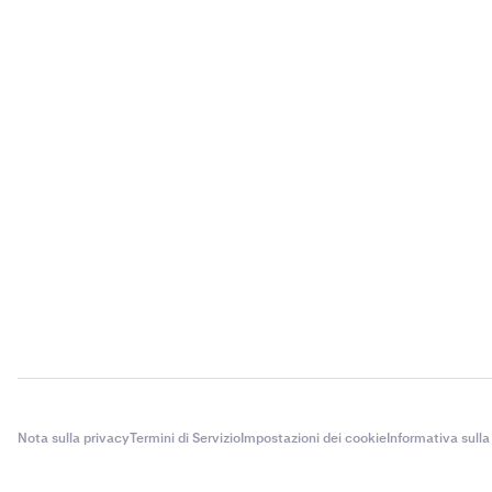
Nota sulla privacy
Termini di Servizio
Impostazioni dei cookie
Informativa sulla