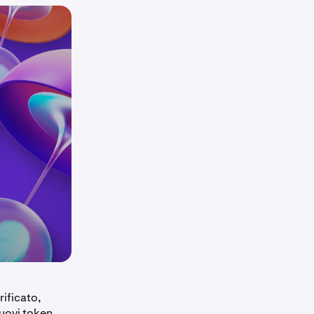
ificato,
nuovi token.