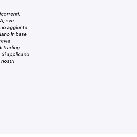
evi avere un
correnti.
i
per essere
VA) ove
anno aggiunte
ica che non è
iano in base
revia
i trading
. Si applicano
 nostri