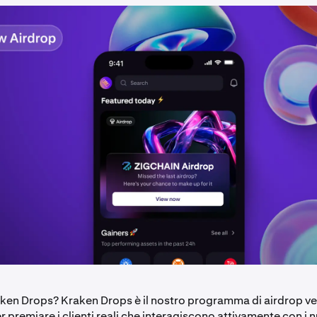
ken Drops? Kraken Drops è il nostro programma di airdrop ver
 premiare i clienti reali che interagiscono attivamente con i 