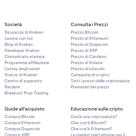
Società
Consulta i Prezzi
Sicurezza di Kraken
Prezzo Bitcoin
Lavora con noi
Prezzo di Ethereum
Blog di Kraken
Prezzo di Dogecoin
Developer Kraken
Prezzo di XRP
Comunicato stampa
Prezzo di Cardano
Programma affiliazione
Prezzo di Solana
Listing degli asset
Prezzo di Litecoin
Status di Kraken
Categorie di crypto
Centro di supporto
Tutti i prezzi delle criptovalute
Reclami
Previsioni dei prezzi
Breakout Prop Trading
Guide all’acquisto
Educazione sulle cripto
Compra Bitcoin
Cos'è una criptovaluta?
Compra Ethereum
Che cos'è Bitcoin?
Compra Dogecoin
Che cos'è Ethereum?
Compra XRP
Le migliori piattaforme per il