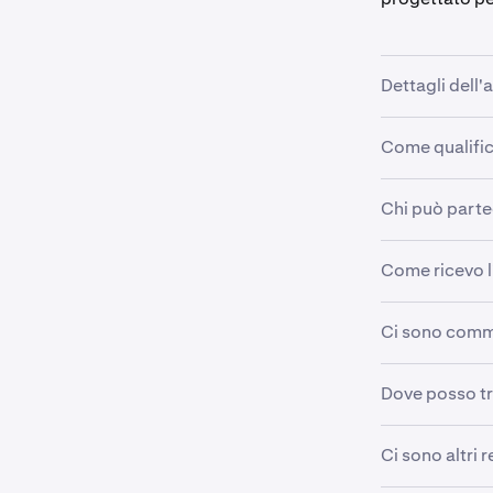
Dettagli dell'
Come qualific
•
Importo de
•
Periodo di
Chi può parte
•
Sii un ab
•
Data dell'
•
Scambia a
•
Disponibi
Come ricevo l
•
Clienti Kr
•
Detieni al
Nota: Le 
I token verra
contano
a
Ci sono comm
richieste o mo
Non ci sono c
Dove posso tr
potrebbero ess
Visita
https:
Ci sono altri r
sui prossimi a