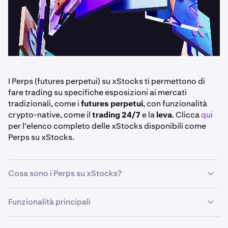
I Perps (futures perpetui) su xStocks ti permettono di
fare trading su specifiche esposizioni ai mercati
tradizionali, come i
futures perpetui
, con funzionalità
crypto-native, come il
trading 24/7
e la
leva
. Clicca
qui
per l'elenco completo delle xStocks disponibili come
Perps su xStocks.
Cosa sono i Perps su xStocks?
I Perps su xStocks sono
contratti di futures perpetui
che
Funzionalità principali
seguono il prezzo di alcuni importanti benchmark di
mercato, come:
trading 24/7