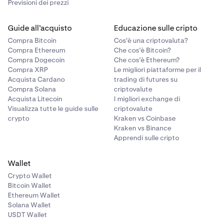
se desideri acquistare o vendere, quindi il tipo di
Previsioni dei prezzi
ordine.
Guide all’acquisto
Educazione sulle cripto
Compra Bitcoin
Cos'è una criptovaluta?
Compra Ethereum
Che cos'è Bitcoin?
Compra Dogecoin
Che cos'è Ethereum?
Compra XRP
Le migliori piattaforme per il
Acquista Cardano
trading di futures su
A questo punto, segui le
istruzioni in questo articolo
6
Compra Solana
criptovalute
per inserire un ordine su un mercato di futures.
Acquista Litecoin
I migliori exchange di
Visualizza tutte le guide sulle
criptovalute
crypto
Kraken vs Coinbase
Kraken vs Binance
Apprendi sulle cripto
Wallet
Crypto Wallet
Bitcoin Wallet
Ethereum Wallet
Solana Wallet
USDT Wallet