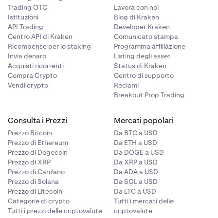
disponibili come Perps su xStocks.
A questo punto, segui le
istruzioni in questo articolo
4
Trading OTC
Lavora con noi
per inserire un ordine su un mercato di futures.
Istituzioni
Blog di Kraken
API Trading
Developer Kraken
Centro API di Kraken
Comunicato stampa
Ricompense per lo staking
Programma affiliazione
Invia denaro
Listing degli asset
Acquisti ricorrenti
Status di Kraken
Compra Crypto
Centro di supporto
Quindi, utilizza il filtro
Categorie
per visualizzare
4
Vendi crypto
Reclami
solo le xStocks.
Breakout Prop Trading
Consulta i Prezzi
Mercati popolari
Prezzo Bitcoin
Da BTC a USD
Prezzo di Ethereum
Da ETH a USD
Prezzo di Dogecoin
Da DOGE a USD
Prezzo di XRP
Da XRP a USD
Prezzo di Cardano
Da ADA a USD
Prezzo di Solana
Da SOL a USD
Nella pagina di trading, puoi quindi utilizzare il
5
Prezzo di Litecoin
Da LTC a USD
widget
Modulo d'ordine
per inserire un ordine di
Categorie di crypto
Tutti i mercati delle
acquisto o vendita. Dovrai innanzitutto selezionare
Tutti i prezzi delle criptovalute
criptovalute