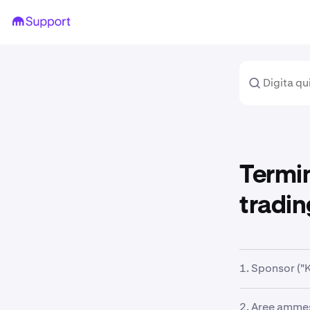
Termin
tradin
1. Sponsor ("
Questa Promoz
2. Aree amme