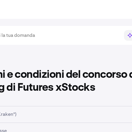
i e condizioni del concorso 
g di Futures xStocks
Kraken")
ione è sponsorizzata da Payward, Inc., nota come Kraken.
sse