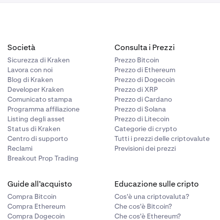
I AI COSTI
mozione.
CINQUE
ERABILI LE
plicabile, le
Società
Consulta i Prezzi
ISARCIMENTO
Sicurezza di Kraken
Prezzo Bitcoin
E A TUTTI I
Lavora con noi
Prezzo di Ethereum
 SPECIALI,
re a
Blog di Kraken
Prezzo di Dogecoin
 EFFETTIVE
Developer Kraken
Prezzo di XRP
TTO DI AVERE
Comunicato stampa
Prezzo di Cardano
Programma affiliazione
Prezzo di Solana
Listing degli asset
Prezzo di Litecoin
PRESENTI) E
Status di Kraken
Categorie di crypto
UN
Centro di supporto
Tutti i prezzi delle criptovalute
Reclami
Previsioni dei prezzi
Breakout Prop Trading
ne di
e del Galles,
Guide all’acquisto
Educazione sulle cripto
Compra Bitcoin
Cos'è una criptovaluta?
Compra Ethereum
Che cos'è Bitcoin?
vante da o
Compra Dogecoin
Che cos'è Ethereum?
vato a Londra,