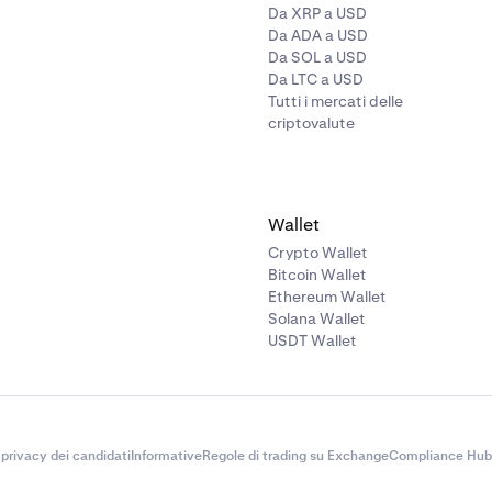
Da XRP a USD
econdo il regolamento LCIA, e la sentenza sul lodo arbitrale re
Da ADA a USD
agli arbitri potrà essere depositata in qualsiasi tribunale aven
Da SOL a USD
in merito.
Da LTC a USD
Tutti i mercati delle
o quanto sopra, Kraken può chiedere un provvedimento equit
criptovalute
unale di giurisdizione competente.
Wallet
Crypto Wallet
Bitcoin Wallet
Ethereum Wallet
Solana Wallet
USDT Wallet
 privacy dei candidati
Informative
Regole di trading su Exchange
Compliance Hub