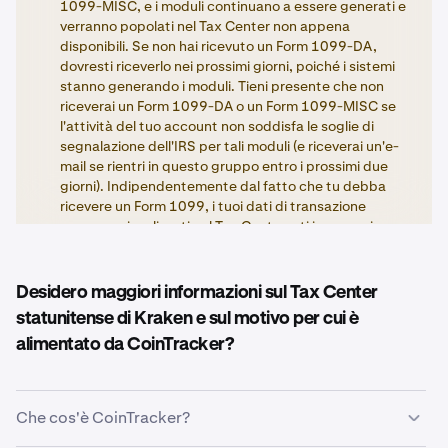
1099-MISC, e i moduli continuano a essere generati e
verranno popolati nel Tax Center non appena
disponibili. Se non hai ricevuto un Form 1099-DA,
dovresti riceverlo nei prossimi giorni, poiché i sistemi
stanno generando i moduli. Tieni presente che non
riceverai un Form 1099-DA o un Form 1099-MISC se
l'attività del tuo account non soddisfa le soglie di
segnalazione dell'IRS per tali moduli (e riceverai un'e-
mail se rientri in questo gruppo entro i prossimi due
giorni). Indipendentemente dal fatto che tu debba
ricevere un Form 1099, i tuoi dati di transazione
verranno visualizzati nel Tax Center e ti incoraggiamo
nuovamente a utilizzare questi dati, poiché sono gli
stessi dati sottostanti utilizzati per generare i Form
1099-DA e 1099-MISC.
Desidero maggiori informazioni sul Tax Center
statunitense di Kraken e sul motivo per cui è
alimentato da CoinTracker?
Che cos'è CoinTracker?