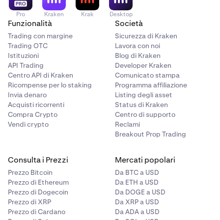
esempio, 1 gennaio 2026 00:00:00 EST – 31 dicembre
Report cronologia transazioni
2026 23:59:59 EST). Questo ti aiuta a capire
Pro
Kraken
Krak
Desktop
Un registro completo di tutte le attività dell'account per
Funzionalità
Società
chiaramente quale periodo di rendicontazione coprono
l'anno fiscale selezionato, inclusi scambi, depositi,
le informazioni nel tuo Tax Center.
Trading con margine
Sicurezza di Kraken
prelievi e guadagni. Questo è il report più completo ed è
Trading OTC
Lavora con noi
particolarmente utile per riconciliare i tuoi registri con
Istituzioni
Blog di Kraken
un fornitore di software fiscale di terze parti o un
API Trading
Developer Kraken
commercialista. Può anche essere importato in
Centro API di Kraken
Comunicato stampa
strumenti come CoinTracker.
Ricompense per lo staking
Programma affiliazione
Invia denaro
Listing degli asset
Acquisti ricorrenti
Status di Kraken
Compra Crypto
Centro di supporto
Vendi crypto
Reclami
Breakout Prop Trading
Consulta i Prezzi
Mercati popolari
Prezzo Bitcoin
Da BTC a USD
Prezzo di Ethereum
Da ETH a USD
Prezzo di Dogecoin
Da DOGE a USD
Prezzo di XRP
Da XRP a USD
Prezzo di Cardano
Da ADA a USD