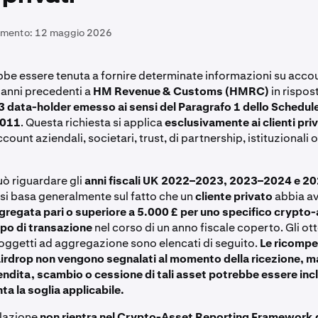
amento:
12 maggio 2026
be essere tenuta a fornire determinate informazioni su acco
 anni precedenti a
HM Revenue & Customs (HMRC)
in rispos
3 data-holder emesso ai sensi del Paragrafo 1 dello Schedule
2011
. Questa richiesta si applica
esclusivamente ai clienti priv
count aziendali, societari, trust, di partnership, istituzionali o
uò riguardare gli
anni fiscali UK 2022–2023, 2023–2024 e 
si basa generalmente sul fatto che un
cliente privato
abbia a
ggregata pari o superiore a 5.000 £ per uno specifico crypto
tipo di transazione
nel corso di un anno fiscale coperto. Gli otto
oggetti ad aggregazione sono elencati di seguito.
Le ricompe
 airdrop non vengono segnalati al momento della ricezione, m
ndita, scambio o cessione di tali asset potrebbe essere inc
ta la soglia applicabile.
lazione
non rientra nel Crypto-Asset Reporting Framework 