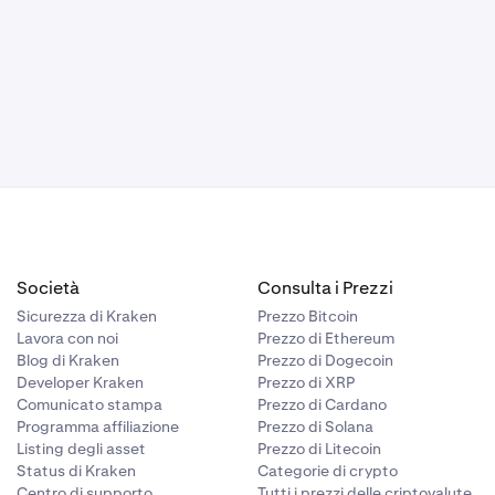
é di effettuare
on
HMRC o un
e.
o ufficiale di
Società
Consulta i Prezzi
Sicurezza di Kraken
Prezzo Bitcoin
Lavora con noi
Prezzo di Ethereum
Blog di Kraken
Prezzo di Dogecoin
Developer Kraken
Prezzo di XRP
Comunicato stampa
Prezzo di Cardano
Programma affiliazione
Prezzo di Solana
Listing degli asset
Prezzo di Litecoin
Status di Kraken
Categorie di crypto
Centro di supporto
Tutti i prezzi delle criptovalute