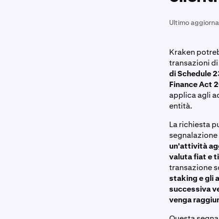
Ultimo aggiorn
Kraken potreb
transazioni di
di Schedule 2
Finance Act 
applica agli ac
entità.
La richiesta p
segnalazione 
un'attività a
valuta fiat e 
transazione s
staking e gli
successiva ve
venga raggiun
Questa segna