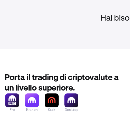
seed phrase. L
Le informazio
pagamenti in 
sostituiscono
Hai biso
consulente fis
Se non sei sic
Kraken o dell'
Porta il trading di criptovalute a
un livello superiore.
Pro
Kraken
Krak
Desktop