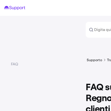
Supporto
Tr
FAQ
FAQ su
Regno 
clienti