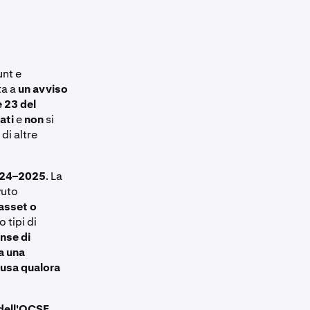
unt e
ta a
un avviso
 23 del
ati
e
non
si
 di altre
2024–2025
. La
vuto
-asset o
 tipi di
nse di
a una
lusa qualora
dell'OCSE