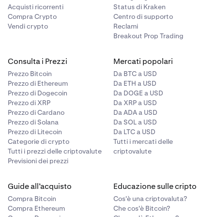
consequenziali, speciali o moltiplicati, o mancati
Acquisti ricorrenti
Status di Kraken
profitti.
Compra Crypto
Centro di supporto
Vendi crypto
Reclami
Breakout Prop Trading
I tuoi rimedi sono limitati a un reclamo per danni
monetari (se presenti), e rinunci irrevocabilmente a
Consulta i Prezzi
Mercati popolari
qualsiasi diritto di chiedere un provvedimento
Prezzo Bitcoin
Da BTC a USD
ingiuntivo o un rimedio equo.
Prezzo di Ethereum
Da ETH a USD
Prezzo di Dogecoin
Da DOGE a USD
Prezzo di XRP
Da XRP a USD
Nulla in questa Sezione limita o esclude qualsiasi
Prezzo di Cardano
Da ADA a USD
responsabilità che non possa essere legalmente limitata
Prezzo di Solana
Da SOL a USD
o esclusa ai sensi della legge applicabile.
Prezzo di Litecoin
Da LTC a USD
Categorie di crypto
Tutti i mercati delle
Tutti i prezzi delle criptovalute
criptovalute
Previsioni dei prezzi
Guide all’acquisto
Educazione sulle cripto
Compra Bitcoin
Cos'è una criptovaluta?
Compra Ethereum
Che cos'è Bitcoin?