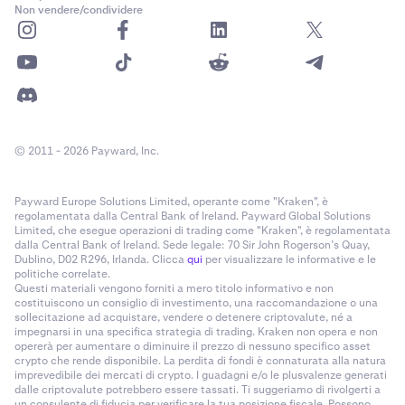
Non vendere/condividere
© 2011 - 2026 Payward, Inc.
Payward Europe Solutions Limited, operante come "Kraken", è
regolamentata dalla Central Bank of Ireland. Payward Global Solutions
Limited, che esegue operazioni di trading come "Kraken", è regolamentata
dalla Central Bank of Ireland. Sede legale: 70 Sir John Rogerson’s Quay,
Dublino, D02 R296, Irlanda. Clicca
qui
per visualizzare le informative e le
politiche correlate.
Questi materiali vengono forniti a mero titolo informativo e non
costituiscono un consiglio di investimento, una raccomandazione o una
sollecitazione ad acquistare, vendere o detenere criptovalute, né a
impegnarsi in una specifica strategia di trading. Kraken non opera e non
opererà per aumentare o diminuire il prezzo di nessuno specifico asset
crypto che rende disponibile. La perdita di fondi è connaturata alla natura
imprevedibile dei mercati di crypto. I guadagni e/o le plusvalenze generati
dalle criptovalute potrebbero essere tassati. Ti suggeriamo di rivolgerti a
un consulente di fiducia per verificare la tua posizione fiscale. Possono