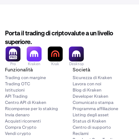
potrebbero non corrispondere ai tuoi requisiti esatti.
Porta il trading di criptovalute a un livello
superiore.
Pro
Kraken
Krak
Desktop
Funzionalità
Società
Trading con margine
Sicurezza di Kraken
Trading OTC
Lavora con noi
Istituzioni
Blog di Kraken
API Trading
Developer Kraken
Centro API di Kraken
Comunicato stampa
Ricompense per lo staking
Programma affiliazione
Invia denaro
Listing degli asset
Acquisti ricorrenti
Status di Kraken
Compra Crypto
Centro di supporto
Vendi crypto
Reclami