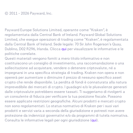
© 2011 - 2026 Payward, Inc.
Payward Europe Solutions Limited, operante come "Kraken", è
regolamentata dalla Central Bank of Ireland. Payward Global Solutions
Limited, che esegue operazioni di trading come "Kraken", è regolamentata
dalla Central Bank of Ireland. Sede legale: 70 Sir John Rogerson’s Quay,
Dublino, D02 R296, Irlanda. Clicca
qui
per visualizzare le informative e le
politiche correlate.
Questi materiali vengono forniti a mero titolo informativo e non
costituiscono un consiglio di investimento, una raccomandazione o una
sollecitazione ad acquistare, vendere o detenere criptovalute, né a
impegnarsi in una specifica strategia di trading. Kraken non opera e non
opererà per aumentare o diminuire il prezzo di nessuno specifico asset
crypto che rende disponibile. La perdita di fondi è connaturata alla natura
imprevedibile dei mercati di crypto. I guadagni e/o le plusvalenze generati
dalle criptovalute potrebbero essere tassati. Ti suggeriamo di rivolgerti a
un consulente di fiducia per verificare la tua posizione fiscale. Possono
essere applicate restrizioni geografiche. Alcuni prodotti e mercati crypto
non sono regolamentati. Lo status normativo di Kraken per i suoi vari
prodotti e servizi varia a seconda della giurisdizione e potresti non avere
protezione da indennizzi governativi e/o da programmi di tutela normativa.
Consulta le informative legali per ogni giurisdizione (
qui
).