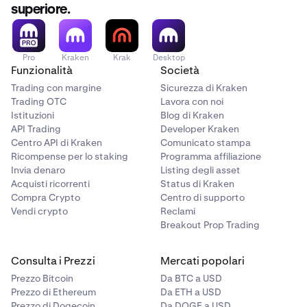
Ricevi un'e-mail e una notifica in-app con il motivo
superiore.
della violazione, il timestamp e il tuo patrimonio
netto al momento della violazione.
Pro
Kraken
Krak
Desktop
Questo processo è automatico e avviene in tempo reale.
Funzionalità
Società
Non c'è alcun avviso prima che si attivi la violazione. Per
Trading con margine
Sicurezza di Kraken
maggiori informazioni su cosa succede dopo una
Trading OTC
Lavora con noi
violazione, consulta
Cosa succede quando il tuo conto
Istituzioni
Blog di Kraken
viene violato
.
API Trading
Developer Kraken
Centro API di Kraken
Comunicato stampa
Ricompense per lo staking
Programma affiliazione
Invia denaro
Listing degli asset
Acquisti ricorrenti
Status di Kraken
Compra Crypto
Centro di supporto
Vendi crypto
Reclami
Breakout Prop Trading
Consulta i Prezzi
Mercati popolari
Prezzo Bitcoin
Da BTC a USD
Prezzo di Ethereum
Da ETH a USD
Prezzo di Dogecoin
Da DOGE a USD