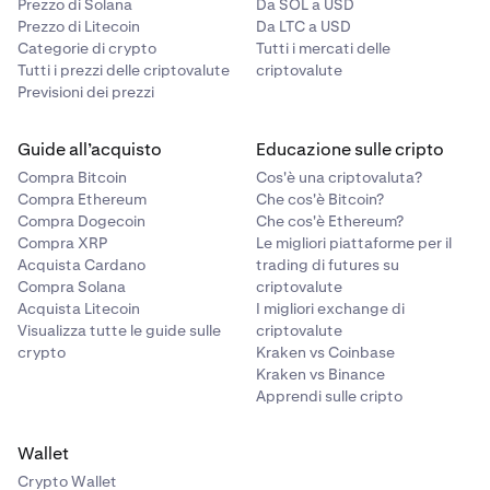
Prezzo di Solana
Da SOL a USD
aperte mostra tutte le tue posizioni attualmente aperte.
Prezzo di Litecoin
Da LTC a USD
Ogni riga include:
Categorie di crypto
Tutti i mercati delle
Tutti i prezzi delle criptovalute
criptovalute
Mercato (coppia di trading con icona)
Previsioni dei prezzi
Lato (Acquista o Vendi)
Quantità aperta
Guide all’acquisto
Educazione sulle cripto
Compra Bitcoin
Cos'è una criptovaluta?
Prezzo di apertura
Compra Ethereum
Che cos'è Bitcoin?
Prezzo attuale
Compra Dogecoin
Che cos'è Ethereum?
Compra XRP
Le migliori piattaforme per il
Valore (valore nozionale attuale)
Acquista Cardano
trading di futures su
Compra Solana
criptovalute
UP&L
Acquista Litecoin
I migliori exchange di
Visualizza tutte le guide sulle
criptovalute
TP/SL (livelli take profit e stop loss, con opzioni per
crypto
Kraken vs Coinbase
Aggiungere, Modificare o Rimuovere)
Kraken vs Binance
Apprendi sulle cripto
Puoi modificare il TP/SL di una posizione direttamente
da questa tabella utilizzando l'icona di modifica, o
chiudere una posizione utilizzando l'icona di chiusura.
Wallet
Crypto Wallet