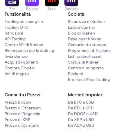
il pannello Dettagli mostra gli stessi campi del widget
includono Superato (valutazione completata con
Portfolio nella pagina Trade:
Pro
Kraken
Krak
Desktop
successo) e Archiviato (violato o altrimenti chiuso). Gli
Funzionalità
Società
Saldo
account chiusi mostrano le loro metriche finali come
Trading con margine
Sicurezza di Kraken
riferimento.
Trading OTC
Lavora con noi
Capitale totale
Istituzioni
Blog di Kraken
Puoi anche cliccare "Acquista nuova valutazione"
UP&L
API Trading
Developer Kraken
nell'angolo in alto a destra per acquistare una nuova
Centro API di Kraken
Comunicato stampa
Limite di perdita giornaliera
valutazione direttamente da questa pagina.
Ricompense per lo staking
Programma affiliazione
Invia denaro
Listing degli asset
Limite di drawdown
Acquisti ricorrenti
Status di Kraken
Margine utilizzato
Compra Crypto
Centro di supporto
Vendi crypto
Reclami
Margine disponibile
Breakout Prop Trading
Livello margine %
Consulta i Prezzi
Mercati popolari
Disponibile per il payout (solo account finanziati)
Prezzo Bitcoin
Da BTC a USD
Prezzo di Ethereum
Da ETH a USD
Sotto il pannello Dettagli, gli account finanziati
Prezzo di Dogecoin
Da DOGE a USD
mostrano un pulsante Richiedi payout.
Prezzo di XRP
Da XRP a USD
Prezzo di Cardano
Da ADA a USD
Posizioni aperte:
Sotto il grafico, la tabella Posizioni