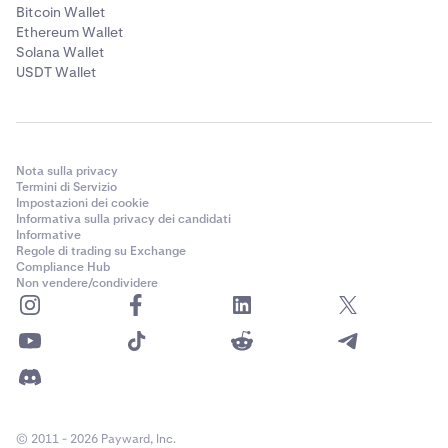
Posizioni chiuse:
Sotto le posizioni aperte, la tabella
Bitcoin Wallet
Posizioni chiuse mostra le tue posizioni
Ethereum Wallet
precedentemente chiuse con:
Solana Wallet
USDT Wallet
Mercato
Lato
Quantità aperta
Nota sulla privacy
Prezzo di apertura
Termini di Servizio
Impostazioni dei cookie
Prezzo attuale
Informativa sulla privacy dei candidati
Informative
Valore
Regole di trading su Exchange
Compliance Hub
RP&L (profitto e perdita realizzati)
Non vendere/condividere
© 2011 - 2026 Payward, Inc.