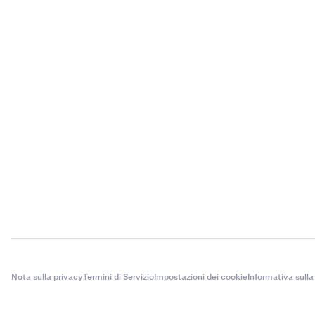
Nota sulla privacy
Termini di Servizio
Impostazioni dei cookie
Informativa sulla