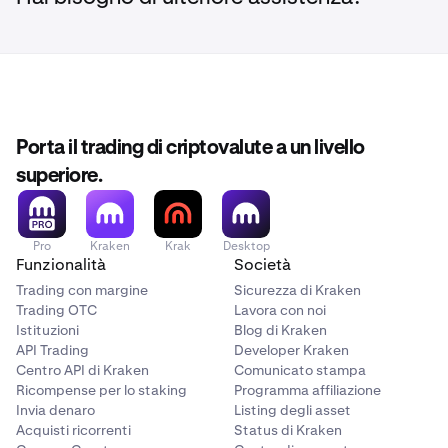
raggiunto solo tramite punti.
non una garanzia.
classifica sarà disponibile dal 4 maggio.
Data di inizio:
per i clienti esistenti, la raccolta è iniziata
Se Lei è idoneo, il team VIP di Kraken La contatterà
dal 6 aprile. Se Lei si è unito successivamente, i Suoi
Importante:
direttamente.
I clienti VIP Kraken esistenti vengono
punti iniziano dalla Sua data di iscrizione.
I livelli possono aumentare o diminuire, ogni stagione
riconosciuti automaticamente.
Gli utenti VIP non hanno
viene valutata in modo indipendente. I livelli diventano
una classifica in quanto VIP non è un livello competitivo.
visibili per la prima volta dal 4 maggio.
Porta il trading di criptovalute a un livello
superiore.
Pro
Kraken
Krak
Desktop
Funzionalità
Società
Trading con margine
Sicurezza di Kraken
Trading OTC
Lavora con noi
Istituzioni
Blog di Kraken
API Trading
Developer Kraken
Centro API di Kraken
Comunicato stampa
Ricompense per lo staking
Programma affiliazione
Invia denaro
Listing degli asset
Acquisti ricorrenti
Status di Kraken