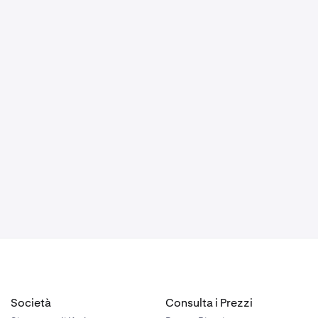
a prendere in
 Per questo
lto simile per
rrà
ivo sulla
Società
Consulta i Prezzi