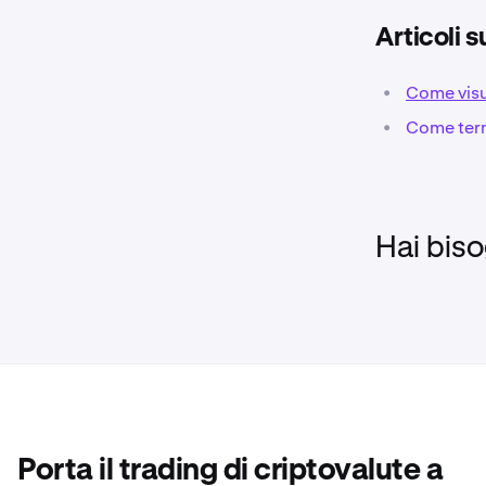
Nella part
2
prestito. 
Articoli s
esempio, 
tutte le va
•
Come visual
•
Come term
Dopo aver 
3
presentato
destra.
Hai biso
Porta il trading di criptovalute a