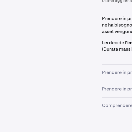
Ultimo aggiorn
Prendere in pr
ne ha bisogno 
asset vengono
Lei decide l'
im
(Durata massi
Prendere in p
Prendere in pr
Nel pannel
1
Comprendere i
Tocchi il 
1
tocchi
Pre