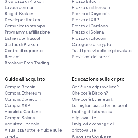
Sicurezza di Kraken
Prezzo Bitcoin
Lavora con noi
Prezzo di Ethereum
Blog di Kraken
Prezzo di Dogecoin
Developer Kraken
Prezzo di XRP
Comunicato stampa
Prezzo di Cardano
ando il cursore
Programma affiliazione
Prezzo di Solana
erirlo
Listing degli asset
Prezzo di Litecoin
a prendere in
Status di Kraken
Categorie di crypto
scelto 200
 Per questo
Centro di supporto
Tutti i prezzi delle criptovalute
ioni
lto simile per
Reclami
Previsioni dei prezzi
mente in
Breakout Prop Trading
Guide all’acquisto
Educazione sulle cripto
l basso dal
Compra Bitcoin
Cos'è una criptovaluta?
Compra Ethereum
Che cos'è Bitcoin?
Compra Dogecoin
Che cos'è Ethereum?
Compra XRP
Le migliori piattaforme per il
litata, le
Acquista Cardano
trading di futures su
D con un tasso
Compra Solana
criptovalute
vranno essere
Acquista Litecoin
I migliori exchange di
el Suo wallet
Visualizza tutte le guide sulle
criptovalute
esti pagamenti.
crypto
Kraken vs Coinbase