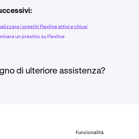
e superiore della
pagina Prestiti
, scelga la valuta che desider
Flexline offre prestiti in USDG, USDC, BTC, ETH e altro ancora.
uccessivi:
effettueremo un prestito in
USDG
, sebbene il processo sia mo
lute.
izzare i prestiti Flexline attivi e chiusi
inare un prestito su Flexline
selezionato la valuta che desidera prendere in prestito, Le ve
 un grafico a linee, un modulo d'ordine e un pannello informat
gno di ulteriore assistenza?
Funzionalità