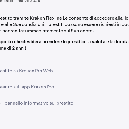
amento:
4 marzo 2026
estito tramite Kraken Flexline Le consente di accedere alla li
e alle Sue condizioni. I prestiti possono essere richiesti in poch
 accreditati immediatamente sul Suo conto.
porto che desidera prendere in prestito
, la
valuta
e la
durata
ma di 2 anni)
restito su Kraken Pro Web
estito sull'app Kraken Pro
lo di navigazione a sinistra di Kraken Pro, clicchi su
Prestiti.
l pannello informativo sul prestito
pulsante
Altro
nell'angolo in basso a destra dell'app Kraken Pro
stiti
nella sezione Strumenti e altro.