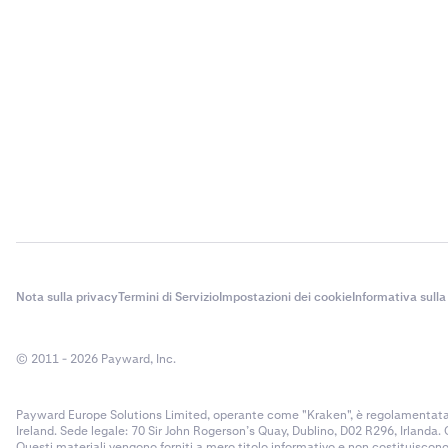
Importo de
prestito c
collaterale
prestito.
Innanzitut
3
sul grafic
Disponibile
direttame
prelevare d
giorni.
Quindi,
in
5
prestito d
In questo
Quindi,
in
4
collaterale
compilato
In questo
mercato.
compilato
Nota sulla privacy
Termini di Servizio
Impostazioni dei cookie
Informativa sulla
Interesse 
all'importo
prestito. S
© 2011 - 2026 Payward, Inc.
convertiti
Payward Europe Solutions Limited, operante come "Kraken", è regolamentata d
Ireland. Sede legale: 70 Sir John Rogerson’s Quay, Dublino, D02 R296, Irlanda.
Tasso ann
Questi materiali vengono forniti a mero titolo informativo e non costituisco