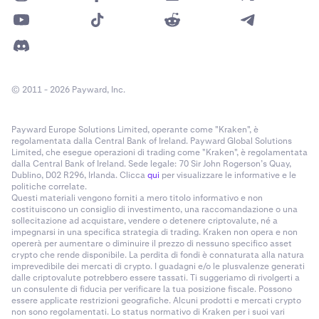
© 2011 - 2026 Payward, Inc.
Payward Europe Solutions Limited, operante come "Kraken", è
regolamentata dalla Central Bank of Ireland. Payward Global Solutions
Limited, che esegue operazioni di trading come "Kraken", è regolamentata
dalla Central Bank of Ireland. Sede legale: 70 Sir John Rogerson’s Quay,
Dublino, D02 R296, Irlanda. Clicca
qui
per visualizzare le informative e le
politiche correlate.
Questi materiali vengono forniti a mero titolo informativo e non
costituiscono un consiglio di investimento, una raccomandazione o una
sollecitazione ad acquistare, vendere o detenere criptovalute, né a
impegnarsi in una specifica strategia di trading. Kraken non opera e non
opererà per aumentare o diminuire il prezzo di nessuno specifico asset
crypto che rende disponibile. La perdita di fondi è connaturata alla natura
imprevedibile dei mercati di crypto. I guadagni e/o le plusvalenze generati
dalle criptovalute potrebbero essere tassati. Ti suggeriamo di rivolgerti a
un consulente di fiducia per verificare la tua posizione fiscale. Possono
essere applicate restrizioni geografiche. Alcuni prodotti e mercati crypto
non sono regolamentati. Lo status normativo di Kraken per i suoi vari