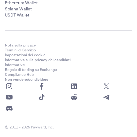
Ethereum Wallet
Da questo punto in poi, le istruzioni sono
specifiche per
Solana Wallet
le connessioni MetaMask.
L'esperienza può variare a
USDT Wallet
seconda del provider di wallet che colleghi. Per qualsiasi
domanda, contatta
l'Assistenza clienti di Kraken.
Se richiesto, seleziona il network su cui si trova
4
l'account del wallet. In questo caso sono disponibili
Nota sulla privacy
Ethereum (incluse le chain EVM) e Solana;
Termini di Servizio
selezioneremo l'opzione Ethereum.
Impostazioni dei cookie
Informativa sulla privacy dei candidati
Informative
Regole di trading su Exchange
Compliance Hub
Non vendere/condividere
Verrà quindi visualizzato un elenco degli account
5
© 2011 - 2026 Payward, Inc.
wallet disponibili sul network selezionato. Se si