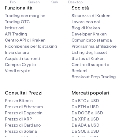
detenere token di gas separatamente.
Pro
Kraken
Krak
Desktop
Beholder.
Funzionalità
Società
Verrai reindirizzato alla pagina di accesso di Kraken:
2
Ora puoi
Connettere un wallet
o
Monitorare un
2
Trading con margine
Sicurezza di Kraken
accedi al tuo account di Kraken. Dopo aver inserito
Fatto! Il tuo account Beholder è pronto per ricevere
4
wallet
.
Trading OTC
Lavora con noi
le tue credenziali, potrebbe esserti richiesta una
fondi. I tuoi indirizzi wallet sono stati generati e puoi
Istituzioni
Blog di Kraken
Nella pagina Impostazioni puoi modificare i metodi
2
Se vuoi
monitorare
un wallet, seleziona questa
conferma via email.
visualizzarli e copiarli cliccando sull'icona
Profile
in
API Trading
Developer Kraken
di accesso, le connessioni dell'account, passkey e
opzione, inserisci l'indirizzo/dominio e assegna un
alto a destra.
Centro API di Kraken
Comunicato stampa
Dopo aver effettuato l'accesso al tuo account di
3
2FA, e visualizzare o esportare la tua chiave privata.
nome al wallet (facoltativo).
Ricompense per lo staking
Programma affiliazione
Kraken, verrai reindirizzato automaticamente su
Invia denaro
Listing degli asset
Beholder con l'account collegato correttamente.
Se vuoi
connettere
un wallet, passa al passaggio
Acquisti ricorrenti
Status di Kraken
successivo.
Compra Crypto
Centro di supporto
Vendi crypto
Reclami
Breakout Prop Trading
Consulta i Prezzi
Mercati popolari
Prezzo Bitcoin
Da BTC a USD
Prezzo di Ethereum
Da ETH a USD
Prezzo di Dogecoin
Da DOGE a USD
Prezzo di XRP
Da XRP a USD
Se scegli di connettere un wallet, seleziona questa
3
Prezzo di Cardano
Da ADA a USD
opzione e scegli il tuo provider di wallet.
Prezzo di Solana
Da SOL a USD