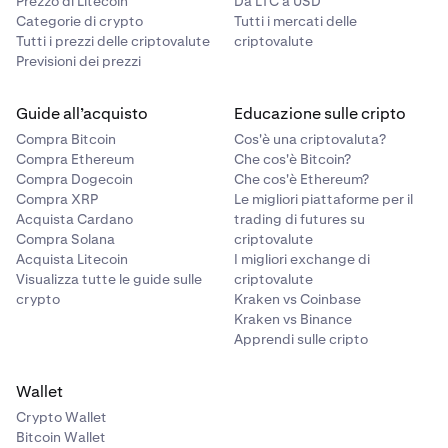
Prezzo di Litecoin
Da LTC a USD
Il processo di connessione può variare a seconda
Categorie di crypto
Tutti i mercati delle
del wallet che colleghi. In queste istruzioni vedremo
Tutti i prezzi delle criptovalute
criptovalute
come aggiungere MetaMask.
Previsioni dei prezzi
Guide all’acquisto
Educazione sulle cripto
Compra Bitcoin
Cos'è una criptovaluta?
Compra Ethereum
Che cos'è Bitcoin?
Compra Dogecoin
Che cos'è Ethereum?
Compra XRP
Le migliori piattaforme per il
Acquista Cardano
trading di futures su
Compra Solana
criptovalute
Acquista Litecoin
I migliori exchange di
Visualizza tutte le guide sulle
criptovalute
crypto
Kraken vs Coinbase
Kraken vs Binance
Apprendi sulle cripto
Wallet
Crypto Wallet
Bitcoin Wallet
AVVISO: