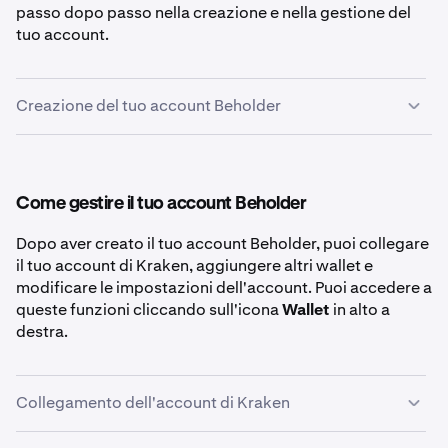
passo dopo passo nella creazione e nella gestione del
tuo account.
Creazione del tuo account Beholder
Per prima cosa, vai su
beholder.kraken.com
.
1
Clicca il pulsante
Connect
in alto a destra nella
2
Come gestire il tuo account Beholder
pagina Discover
Dopo aver creato il tuo account Beholder, puoi collegare
il tuo account di Kraken, aggiungere altri wallet e
modificare le impostazioni dell'account. Puoi accedere a
queste funzioni cliccando sull'icona
Wallet
in alto a
Seleziona il metodo che preferisci per creare un
3
destra.
account Beholder. I metodi disponibili sono: email,
passkey, un wallet esistente (come MetaMask o
Phantom) oppure un account Google/Apple.
Collegamento dell'account di Kraken