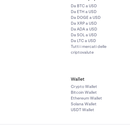
Da BTC a USD
la sessione si configura nelle impostazioni di sicurezza dell'O
Da ETH a USD
po la creazione. Timeout più brevi riducono il rischio che sess
Da DOGE a USD
engano abusate.
Da XRP a USD
Da ADA a USD
Da SOL a USD
Da LTC a USD
Tutti i mercati delle
criptovalute
Wallet
Crypto Wallet
Bitcoin Wallet
Ethereum Wallet
Solana Wallet
USDT Wallet