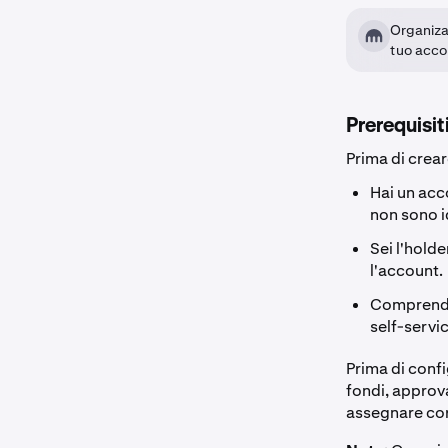
Organiza
tuo acco
Prerequisit
Prima di crea
Hai un acc
non sono i
Sei l'hold
l'account.
Comprendi 
self-servi
Prima di confi
fondi, approva
assegnare cor