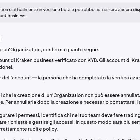
tion è attualmente in versione beta e potrebbe non essere ancora dispo
unt business.
i
re un'Organization, conferma quanto segue:
ount di Kraken business verificato con KYB. Gli account di Kr
donei.
er dell'account — la persona che ha completato la verifica azi
che la creazione di un'Organization non può essere annullata 
ce. Per annullarla dopo la creazione è necessario contattare il
gurare i permessi, identifica chi nel tuo team deve fare trading
re richieste e gestire gli accessi. In questo modo sarà più se
rettamente ruoli e policy.