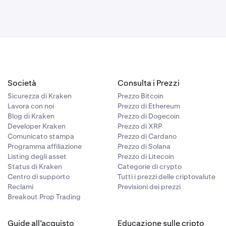
l workflow a
 prelievo o
inare o
olo finché non
to prima di
cazione o
i
he i Member
ioni
sulta
Società
Consulta i Prezzi
zzazione
Sicurezza di Kraken
Prezzo Bitcoin
chiesti sul
Lavora con noi
Prezzo di Ethereum
nte. Puoi
Blog di Kraken
Prezzo di Dogecoin
Developer Kraken
Prezzo di XRP
Comunicato stampa
Prezzo di Cardano
, ma non può
Programma affiliazione
Prezzo di Solana
rimanere
Listing degli asset
Prezzo di Litecoin
Status di Kraken
Categorie di crypto
Centro di supporto
Tutti i prezzi delle criptovalute
Reclami
Previsioni dei prezzi
Breakout Prop Trading
i Membri. Se la
ata e il
Guide all’acquisto
Educazione sulle cripto