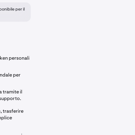
nibile per il
aken personali
endale per
tramite il
 supporto.
, trasferire
mplice