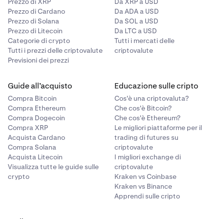
Prezzo di XRP
Da XRP a USD
Prezzo di Cardano
Da ADA a USD
Prezzo di Solana
Da SOL a USD
Prezzo di Litecoin
Da LTC a USD
Categorie di crypto
Tutti i mercati delle
Tutti i prezzi delle criptovalute
criptovalute
Previsioni dei prezzi
Guide all’acquisto
Educazione sulle cripto
Compra Bitcoin
Cos'è una criptovaluta?
Compra Ethereum
Che cos'è Bitcoin?
Compra Dogecoin
Che cos'è Ethereum?
Compra XRP
Le migliori piattaforme per il
Acquista Cardano
trading di futures su
Compra Solana
criptovalute
Acquista Litecoin
I migliori exchange di
Visualizza tutte le guide sulle
criptovalute
crypto
Kraken vs Coinbase
Kraken vs Binance
Apprendi sulle cripto