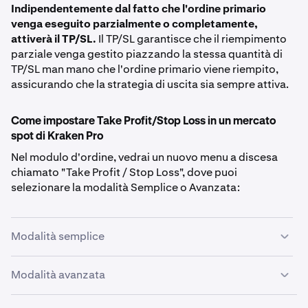
Indipendentemente dal fatto che l'ordine primario
venga eseguito parzialmente o completamente,
attiverà il TP/SL.
Il TP/SL garantisce che il riempimento
parziale venga gestito piazzando la stessa quantità di
TP/SL man mano che l'ordine primario viene riempito,
assicurando che la strategia di uscita sia sempre attiva.
Come impostare Take Profit/Stop Loss in un mercato
spot di Kraken Pro
Nel modulo d'ordine, vedrai un nuovo menu a discesa
chiamato "Take Profit / Stop Loss", dove puoi
selezionare la modalità Semplice o Avanzata:
Modalità semplice
Quando selezioni la
Modalità Semplice
, appariranno due
Modalità avanzata
campi etichettati Take Profit (TP) e Stop Loss (SL). Questi
ti consentono di specificare i prezzi esatti ai quali
Il passaggio alla modalità Avanzata aggiunge ulteriore