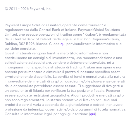
© 2011 - 2026 Payward, Inc.
Payward Europe Solutions Limited, operante come "Kraken", è
regolamentata dalla Central Bank of Ireland. Payward Global Solutions
Limited, che esegue operazioni di trading come "Kraken", è regolamentata
dalla Central Bank of Ireland. Sede legale: 70 Sir John Rogerson’s Quay,
Dublino, D02 R296, Irlanda. Clicca
qui
per visualizzare le informative e le
politiche correlate.
Questi materiali vengono forniti a mero titolo informativo e non
costituiscono un consiglio di investimento, una raccomandazione o una
sollecitazione ad acquistare, vendere o detenere criptovalute, né a
impegnarsi in una specifica strategia di trading. Kraken non opera e non
opererà per aumentare o diminuire il prezzo di nessuno specifico asset
crypto che rende disponibile. La perdita di fondi è connaturata alla natura
imprevedibile dei mercati di crypto. I guadagni e/o le plusvalenze generati
dalle criptovalute potrebbero essere tassati. Ti suggeriamo di rivolgerti a
un consulente di fiducia per verificare la tua posizione fiscale. Possono
essere applicate restrizioni geografiche. Alcuni prodotti e mercati crypto
non sono regolamentati. Lo status normativo di Kraken per i suoi vari
prodotti e servizi varia a seconda della giurisdizione e potresti non avere
protezione da indennizzi governativi e/o da programmi di tutela normativa.
Consulta le informative legali per ogni giurisdizione (
qui
).