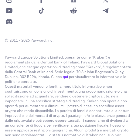
© 2011 - 2026 Payward, Inc.
Payward Europe Solutions Limited, operante come "Kraken", è
regolamentata dalla Central Bank of Ireland. Payward Global Solutions
Limited, che esegue operazioni di trading come "Kraken", è regolamentata
dalla Central Bank of Ireland. Sede legale: 70 Sir John Rogerson’s Quay,
Dublino, D02 R296, Irlanda. Clicca
qui
per visualizzare le informative e le
politiche correlate.
Questi materiali vengono forniti a mero titolo informativo e non
costituiscono un consiglio di investimento, una raccomandazione o una
sollecitazione ad acquistare, vendere o detenere criptovalute, né a
impegnarsi in una specifica strategia di trading. Kraken non opera e non
opererà per aumentare o diminuire il prezzo di nessuno specifico asset
crypto che rende disponibile. La perdita di fondi è connaturata alla natura
imprevedibile dei mercati di crypto. I guadagni e/o le plusvalenze generati
dalle criptovalute potrebbero essere tassati. Ti suggeriamo di rivolgerti a
un consulente di fiducia per verificare la tua posizione fiscale. Possono
essere applicate restrizioni geografiche. Alcuni prodotti e mercati crypto
non sono regolamentati. Lo status normativo di Kraken per i suoi vari