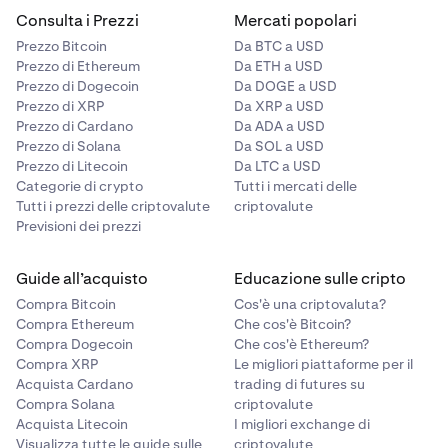
24, 365 giorni all’anno, che consente di trasferire fondi in
Consulta i Prezzi
Mercati popolari
meno di 10 secondi. Se la tua banca supporta il sistema
Importante:
Prezzo Bitcoin
Da BTC a USD
SEPA Instant, puoi inviare e ricevere fondi da e verso il
Il tuo numero di conto bancario personale è riservato a
Prezzo di Ethereum
Da ETH a USD
tuo account di Kraken in tempo reale.
A volte
te, non condividerlo con terze parti.
Prezzo di Dogecoin
Da DOGE a USD
potrebbero verificarsi dei ritardi dovuti alle verifiche e
I depositi da conti di terze parti saranno restituiti.
Prezzo di XRP
Da XRP a USD
ai tempi di elaborazione della banca mittente e
Il nome riportato sul tuo conto bancario di deposito
Prezzo di Cardano
Da ADA a USD
deve corrispondere esattamente al nome sul tuo
destinataria.
Prezzo di Solana
Da SOL a USD
account di Kraken.
Prezzo di Litecoin
Da LTC a USD
È possibile che la banca applichi una commissione ai
Categorie di crypto
Tutti i mercati delle
SEPA Instant Credit Transfer (SCT Ins): ti invitiamo
Tutti i prezzi delle criptovalute
criptovalute
pertanto a contattare la tua banca per informazioni al
Previsioni dei prezzi
riguardo. Attualmente l’importo massimo consentito per
i bonifici SCT Inst è di € 100.000,00 per transazione.
Guide all’acquisto
Educazione sulle cripto
Questo limite è stato stabilito dalla rete SCT Instant ed è
Compra Bitcoin
Cos'è una criptovaluta?
fuori dal controllo di Kraken.
Compra Ethereum
Che cos'è Bitcoin?
Compra Dogecoin
Che cos'è Ethereum?
Compra XRP
Le migliori piattaforme per il
Acquista Cardano
trading di futures su
Compra Solana
criptovalute
Acquista Litecoin
I migliori exchange di
Visualizza tutte le guide sulle
criptovalute