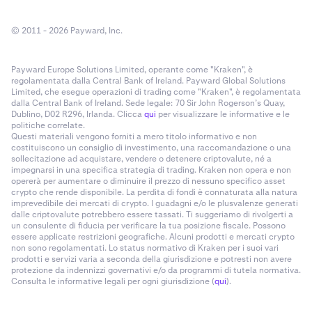
© 2011 - 2026 Payward, Inc.
Payward Europe Solutions Limited, operante come "Kraken", è
regolamentata dalla Central Bank of Ireland. Payward Global Solutions
Limited, che esegue operazioni di trading come "Kraken", è regolamentata
dalla Central Bank of Ireland. Sede legale: 70 Sir John Rogerson’s Quay,
Dublino, D02 R296, Irlanda. Clicca
qui
per visualizzare le informative e le
politiche correlate.
Questi materiali vengono forniti a mero titolo informativo e non
costituiscono un consiglio di investimento, una raccomandazione o una
sollecitazione ad acquistare, vendere o detenere criptovalute, né a
impegnarsi in una specifica strategia di trading. Kraken non opera e non
opererà per aumentare o diminuire il prezzo di nessuno specifico asset
crypto che rende disponibile. La perdita di fondi è connaturata alla natura
imprevedibile dei mercati di crypto. I guadagni e/o le plusvalenze generati
dalle criptovalute potrebbero essere tassati. Ti suggeriamo di rivolgerti a
un consulente di fiducia per verificare la tua posizione fiscale. Possono
essere applicate restrizioni geografiche. Alcuni prodotti e mercati crypto
non sono regolamentati. Lo status normativo di Kraken per i suoi vari
prodotti e servizi varia a seconda della giurisdizione e potresti non avere
protezione da indennizzi governativi e/o da programmi di tutela normativa.
Consulta le informative legali per ogni giurisdizione (
qui
).