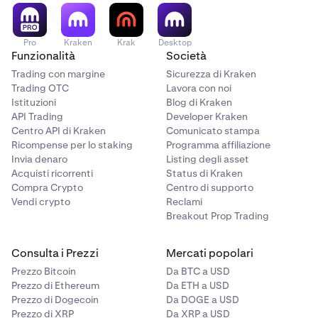
Clicca sul pulsante
Salva conto bancario
quando hai
modificare i dettagli facendo clic sulla sua
6
finito.
Descrizione.
Una volta lì, potrai modificare i dettagli
del conto bancario.
Pro
Kraken
Krak
Desktop
Per eliminare i dettagli di uno dei tuoi conti bancari
Funzionalità
Al termine, fai clic sul pulsante
Società
Salva conto bancario
.
6
salvati:
Trading con margine
Sicurezza di Kraken
Per eliminare i dettagli di un conto bancario salvato:
Trading OTC
Lavora con noi
Istituzioni
Blog di Kraken
Vai alla pagina iniziale del tuo account e clicca sul
1
API Trading
Developer Kraken
pulsante
Preleva
.
Centro API di Kraken
Vai alla pagina Portfolio del tuo account.
Comunicato stampa
1
Ricompense per lo staking
Programma affiliazione
Scegli la
valuta di prelievo
applicabile.
2
Seleziona il pulsante Preleva e scegli la
valuta di
2
Invia denaro
Listing degli asset
Seleziona il
metodo
dal menu a discesa.
prelievo
applicabile.
3
Acquisti ricorrenti
Status di Kraken
Compra Crypto
Centro di supporto
Clicca sul pulsante
Gestisci
.
Seleziona il
metodo
applicabile dal menu a discesa.
4
3
Vendi crypto
Reclami
Clicca sul pulsante X rosso accanto al conto
Breakout Prop Trading
Fai clic sul pulsante
Gestisci
.
5
4
bancario che desideri rimuovere.
Fai clic sul pulsante rosso
X
accanto al conto
5
Consulta i Prezzi
Mercati popolari
Clicca sul pulsante
Elimina conto bancario
nella
bancario che desideri rimuovere.
6
finestra di conferma.
Prezzo Bitcoin
Da BTC a USD
Fai clic sul pulsante
Elimina conto bancario
nella
6
Prezzo di Ethereum
Da ETH a USD
finestra di conferma.
Prezzo di Dogecoin
Da DOGE a USD
Prezzo di XRP
Da XRP a USD