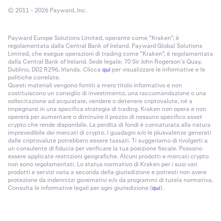
© 2011 - 2026 Payward, Inc.
Payward Europe Solutions Limited, operante come "Kraken", è
regolamentata dalla Central Bank of Ireland. Payward Global Solutions
Limited, che esegue operazioni di trading come "Kraken", è regolamentata
dalla Central Bank of Ireland. Sede legale: 70 Sir John Rogerson’s Quay,
Dublino, D02 R296, Irlanda. Clicca
qui
per visualizzare le informative e le
politiche correlate.
Questi materiali vengono forniti a mero titolo informativo e non
costituiscono un consiglio di investimento, una raccomandazione o una
sollecitazione ad acquistare, vendere o detenere criptovalute, né a
impegnarsi in una specifica strategia di trading. Kraken non opera e non
opererà per aumentare o diminuire il prezzo di nessuno specifico asset
crypto che rende disponibile. La perdita di fondi è connaturata alla natura
imprevedibile dei mercati di crypto. I guadagni e/o le plusvalenze generati
dalle criptovalute potrebbero essere tassati. Ti suggeriamo di rivolgerti a
un consulente di fiducia per verificare la tua posizione fiscale. Possono
essere applicate restrizioni geografiche. Alcuni prodotti e mercati crypto
non sono regolamentati. Lo status normativo di Kraken per i suoi vari
prodotti e servizi varia a seconda della giurisdizione e potresti non avere
protezione da indennizzi governativi e/o da programmi di tutela normativa.
Consulta le informative legali per ogni giurisdizione (
qui
).