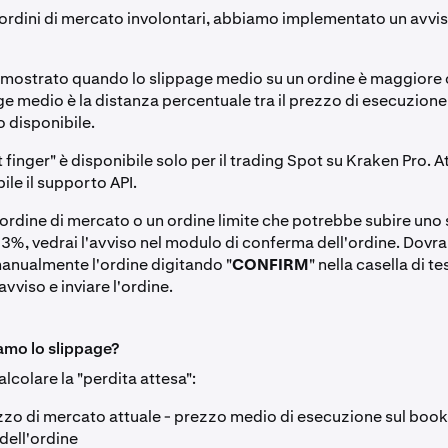
 ordini di mercato involontari, abbiamo implementato un avviso
à mostrato quando lo slippage medio su un ordine è maggiore 
e medio è la distanza percentuale tra il prezzo di esecuzione 
o disponibile.
at finger" è disponibile solo per il trading Spot su Kraken Pro.
ile il supporto API.
 ordine di mercato o un ordine limite che potrebbe subire uno 
 3%, vedrai l'avviso nel modulo di conferma dell'ordine. Dovra
nualmente l'ordine digitando "
CONFIRM
" nella casella di t
avviso e inviare l'ordine.
amo lo slippage?
lcolare la "perdita attesa":
zo di mercato attuale - prezzo medio di esecuzione sul book 
dell'ordine