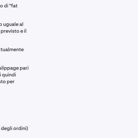
 di "fat
o uguale al
previsto e il
 Attualmente
slippage pari
i quindi
esto per
degli ordini)