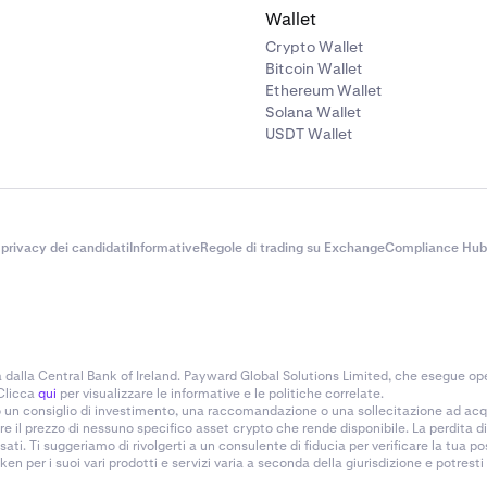
Wallet
Crypto Wallet
Bitcoin Wallet
Ethereum Wallet
Solana Wallet
USDT Wallet
 privacy dei candidati
Informative
Regole di trading su Exchange
Compliance Hub
alla Central Bank of Ireland. Payward Global Solutions Limited, che esegue ope
 Clicca
qui
per visualizzare le informative e le politiche correlate.
no un consiglio di investimento, una raccomandazione o una sollecitazione ad acq
 il prezzo di nessuno specifico asset crypto che rende disponibile. La perdita di 
ti. Ti suggeriamo di rivolgerti a un consulente di fiducia per verificare la tua po
n per i suoi vari prodotti e servizi varia a seconda della giurisdizione e potrest