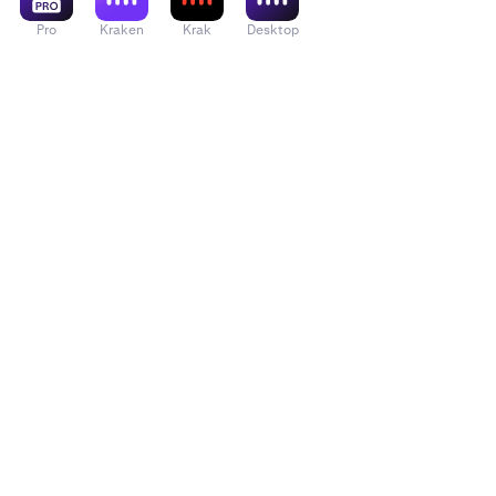
Pro
Kraken
Krak
Desktop