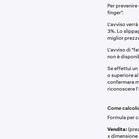
Per prevenire
finger".
L'avviso verr
3%. Lo slippag
miglior prezz
L'avviso di "f
non è disponib
Se effettui un
o superiore al
confermare ma
riconoscere l'
Come calcoli
Formula per ca
Vendita:
(prez
x dimensione 