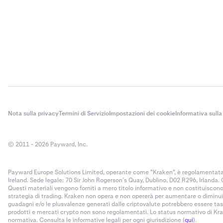
Nota sulla privacy
Termini di Servizio
Impostazioni dei cookie
Informativa sulla
© 2011 - 2026 Payward, Inc.
Payward Europe Solutions Limited, operante come "Kraken", è regolamentata d
Ireland. Sede legale: 70 Sir John Rogerson’s Quay, Dublino, D02 R296, Irlanda.
Questi materiali vengono forniti a mero titolo informativo e non costituisco
strategia di trading. Kraken non opera e non opererà per aumentare o diminuire
guadagni e/o le plusvalenze generati dalle criptovalute potrebbero essere tassa
prodotti e mercati crypto non sono regolamentati. Lo status normativo di Krake
normativa. Consulta le informative legali per ogni giurisdizione (
qui
).