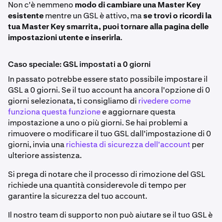
Infine, clicca su
Sblocca ora,
quindi usa la tua Master
4
Non c'è nemmeno
modo di cambiare una Master Key
su
Disattiva GSL
sul lato destro del banner.
Key per rimuovere immediatamente il GSL.
esistente
mentre un GSL è attivo, ma
se trovi o ricordi la
tua Master Key smarrita, puoi tornare alla pagina delle
Questo avvierà il timer di rimozione e ti darà la
4
impostazioni utente e inserirla
.
possibilità di sbloccare immediatamente il GSL
inserendo la tua Master Key. Il tempo rimanente e
l'ora esatta della rimozione sono visualizzati per tua
Caso speciale: GSL impostati a 0 giorni
comodità.
In passato potrebbe essere stato possibile impostare il
GSL a 0 giorni. Se il tuo account ha ancora l'opzione di 0
giorni selezionata, ti consigliamo di
rivedere come
funziona questa funzione
e aggiornare questa
impostazione a uno o più giorni. Se hai problemi a
rimuovere o modificare il tuo GSL dall'impostazione di 0
giorni, invia una
richiesta di sicurezza dell'account
per
ulteriore assistenza.
Si prega di notare che il processo di rimozione del GSL
richiede una quantità considerevole di tempo per
garantire la sicurezza del tuo account.
Il nostro team di supporto non può aiutare se il tuo GSL è