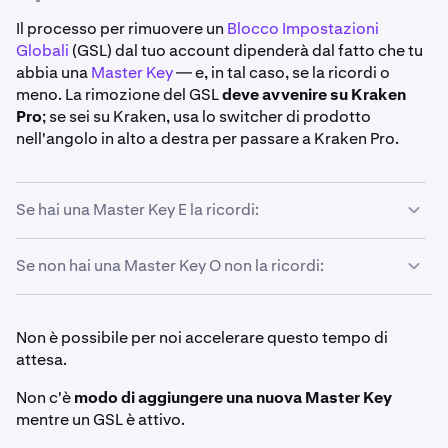
Il processo per rimuovere un
Blocco Impostazioni
Globali
(GSL) dal tuo account dipenderà dal fatto che tu
abbia una
Master Key
— e, in tal caso, se la ricordi o
meno. La rimozione del GSL
deve avvenire su Kraken
Pro
; se sei su Kraken, usa lo switcher di prodotto
nell'angolo in alto a destra per passare a Kraken Pro.
Se hai una Master Key E la ricordi:
Se non hai una Master Key O non la ricordi:
Accedi al tuo account Kraken su Kraken Pro
.
1
Clicca sull'
icona del profilo
nell'angolo in alto a
2
destra della pagina.
Accedi al tuo account Kraken su Kraken Pro
.
1
Non è possibile per noi accelerare questo tempo di
attesa.
Un banner verrà visualizzato nella parte superiore
Clicca sull'
icona del profilo
nell'angolo in alto a
3
2
della pagina delle impostazioni utente. Clicca
destra della pagina.
Non c'è
modo di aggiungere una nuova Master Key
su
Disattiva GSL
sul lato destro del banner.
Un banner verrà visualizzato nella parte superiore
3
mentre un GSL è attivo.
della pagina delle impostazioni utente. Clicca