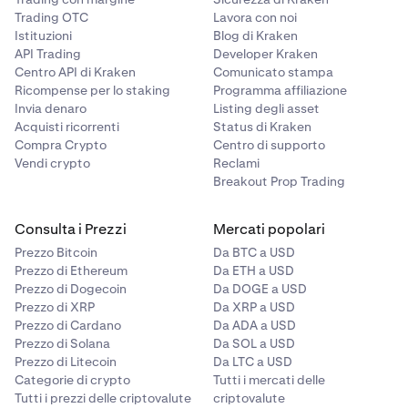
Trading OTC
Lavora con noi
Consulta le FAQ relative a
Kraken Wallet qui.
Istituzioni
Blog di Kraken
API Trading
Developer Kraken
Centro API di Kraken
Comunicato stampa
Ricompense per lo staking
Programma affiliazione
Invia denaro
Listing degli asset
Acquisti ricorrenti
Status di Kraken
Compra Crypto
Centro di supporto
Vendi crypto
Reclami
Breakout Prop Trading
Consulta i Prezzi
Mercati popolari
Prezzo Bitcoin
Da BTC a USD
Prezzo di Ethereum
Da ETH a USD
Prezzo di Dogecoin
Da DOGE a USD
Prezzo di XRP
Da XRP a USD
Prezzo di Cardano
Da ADA a USD
Prezzo di Solana
Da SOL a USD
Prezzo di Litecoin
Da LTC a USD
Categorie di crypto
Tutti i mercati delle
Tutti i prezzi delle criptovalute
criptovalute