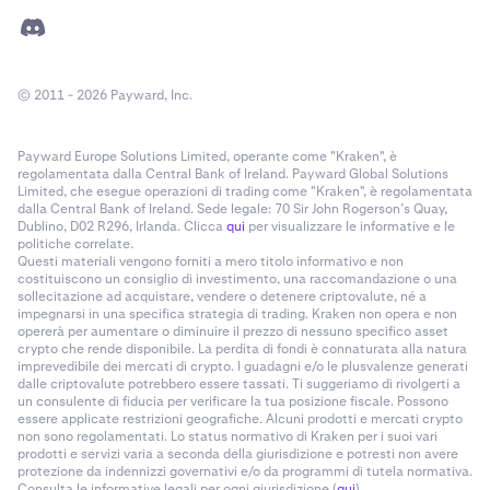
© 2011 - 2026 Payward, Inc.
Payward Europe Solutions Limited, operante come "Kraken", è
regolamentata dalla Central Bank of Ireland. Payward Global Solutions
Limited, che esegue operazioni di trading come "Kraken", è regolamentata
dalla Central Bank of Ireland. Sede legale: 70 Sir John Rogerson’s Quay,
Dublino, D02 R296, Irlanda. Clicca
qui
per visualizzare le informative e le
politiche correlate.
Questi materiali vengono forniti a mero titolo informativo e non
costituiscono un consiglio di investimento, una raccomandazione o una
sollecitazione ad acquistare, vendere o detenere criptovalute, né a
impegnarsi in una specifica strategia di trading. Kraken non opera e non
opererà per aumentare o diminuire il prezzo di nessuno specifico asset
crypto che rende disponibile. La perdita di fondi è connaturata alla natura
imprevedibile dei mercati di crypto. I guadagni e/o le plusvalenze generati
dalle criptovalute potrebbero essere tassati. Ti suggeriamo di rivolgerti a
un consulente di fiducia per verificare la tua posizione fiscale. Possono
essere applicate restrizioni geografiche. Alcuni prodotti e mercati crypto
non sono regolamentati. Lo status normativo di Kraken per i suoi vari
prodotti e servizi varia a seconda della giurisdizione e potresti non avere
protezione da indennizzi governativi e/o da programmi di tutela normativa.
Consulta le informative legali per ogni giurisdizione (
qui
).