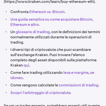
(https://www.kraken.com/learn/buy-ethereum-eth).
•
Confronta
Ethereum vs. Bitcoin.
•
Una guida semplice su come acquistare Bitcoin,
Ethereum e altro.
•
Un
glossario di trading
, con le definizioni dei termini
normalmente utilizzati durante le operazioni di
trading.
•
I diversi tipi di criptovalute che puoi scambiare
sull'exchange Kraken. Puoi trovare l'elenco
completo degli asset disponibili sulla piattaforma
Kraken
qui
.
•
Come fare trading utilizzando
leva e margine
,
se
idoneo
.
•
Come vengono calcolate le
commissioni di trading
.
•
Scopri l'arbitraggio di criptovalute.
Se sei un trader esperto, potrebbero esserti utili queste