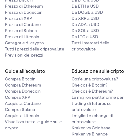
Prezzo Bitcoin
Da BTC a USD
Prezzo di Ethereum
Da ETH a USD
Prezzo di Dogecoin
Da DOGE a USD
Prezzo di XRP
Da XRP a USD
Prezzo di Cardano
Da ADA a USD
Prezzo di Solana
Da SOL a USD
Prezzo di Litecoin
Da LTC a USD
Categorie di crypto
Tutti i mercati delle
Tutti i prezzi delle criptovalute
criptovalute
Previsioni dei prezzi
Guide all’acquisto
Educazione sulle cripto
Compra Bitcoin
Cos'è una criptovaluta?
Compra Ethereum
Che cos'è Bitcoin?
Compra Dogecoin
Che cos'è Ethereum?
Compra XRP
Le migliori piattaforme per il
Acquista Cardano
trading di futures su
Compra Solana
criptovalute
Acquista Litecoin
I migliori exchange di
Visualizza tutte le guide sulle
criptovalute
crypto
Kraken vs Coinbase
Kraken vs Binance