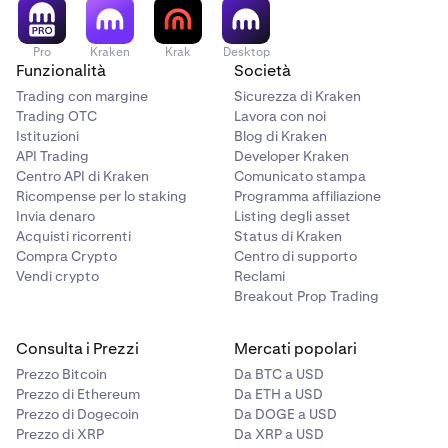
vendi più volte in un giorno, i blocchi si sommano fino al
saldo di ciascuno.
Pro
Kraken
Krak
Desktop
Funzionalità
Società
Trading con margine
Sicurezza di Kraken
Trading OTC
Lavora con noi
Istituzioni
Blog di Kraken
API Trading
Developer Kraken
Centro API di Kraken
Comunicato stampa
Ricompense per lo staking
Programma affiliazione
Invia denaro
Listing degli asset
Acquisti ricorrenti
Status di Kraken
Compra Crypto
Centro di supporto
Vendi crypto
Reclami
Breakout Prop Trading
Consulta i Prezzi
Mercati popolari
Prezzo Bitcoin
Da BTC a USD
Prezzo di Ethereum
Da ETH a USD
Prezzo di Dogecoin
Da DOGE a USD
Prezzo di XRP
Da XRP a USD