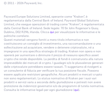
© 2011 - 2026 Payward, Inc.
Payward Europe Solutions Limited, operante come "Kraken", è
regolamentata dalla Central Bank of Ireland. Payward Global Solutions
Limited, che esegue operazioni di trading come "Kraken", è regolamentata
dalla Central Bank of Ireland. Sede legale: 70 Sir John Rogerson’s Quay,
Dublino, D02 R296, Irlanda. Clicca
qui
per visualizzare le informative e le
politiche correlate.
Questi materiali vengono forniti a mero titolo informativo e non
costituiscono un consiglio di investimento, una raccomandazione o una
sollecitazione ad acquistare, vendere o detenere criptovalute, né a
impegnarsi in una specifica strategia di trading. Kraken non opera e non
opererà per aumentare o diminuire il prezzo di nessuno specifico asset
crypto che rende disponibile. La perdita di fondi è connaturata alla natura
imprevedibile dei mercati di crypto. I guadagni e/o le plusvalenze generati
dalle criptovalute potrebbero essere tassati. Ti suggeriamo di rivolgerti a
un consulente di fiducia per verificare la tua posizione fiscale. Possono
essere applicate restrizioni geografiche. Alcuni prodotti e mercati crypto
non sono regolamentati. Lo status normativo di Kraken per i suoi vari
prodotti e servizi varia a seconda della giurisdizione e potresti non avere
protezione da indennizzi governativi e/o da programmi di tutela normativa.
Consulta le informative legali per ogni giurisdizione (
qui
).