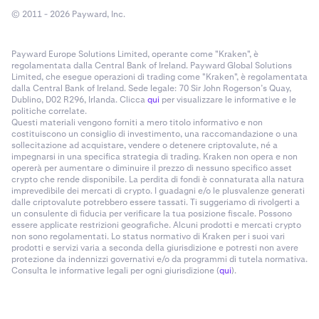
© 2011 - 2026 Payward, Inc.
Payward Europe Solutions Limited, operante come "Kraken", è
regolamentata dalla Central Bank of Ireland. Payward Global Solutions
Limited, che esegue operazioni di trading come "Kraken", è regolamentata
dalla Central Bank of Ireland. Sede legale: 70 Sir John Rogerson’s Quay,
Dublino, D02 R296, Irlanda. Clicca
qui
per visualizzare le informative e le
politiche correlate.
Questi materiali vengono forniti a mero titolo informativo e non
costituiscono un consiglio di investimento, una raccomandazione o una
sollecitazione ad acquistare, vendere o detenere criptovalute, né a
impegnarsi in una specifica strategia di trading. Kraken non opera e non
opererà per aumentare o diminuire il prezzo di nessuno specifico asset
crypto che rende disponibile. La perdita di fondi è connaturata alla natura
imprevedibile dei mercati di crypto. I guadagni e/o le plusvalenze generati
dalle criptovalute potrebbero essere tassati. Ti suggeriamo di rivolgerti a
un consulente di fiducia per verificare la tua posizione fiscale. Possono
essere applicate restrizioni geografiche. Alcuni prodotti e mercati crypto
non sono regolamentati. Lo status normativo di Kraken per i suoi vari
prodotti e servizi varia a seconda della giurisdizione e potresti non avere
protezione da indennizzi governativi e/o da programmi di tutela normativa.
Consulta le informative legali per ogni giurisdizione (
qui
).