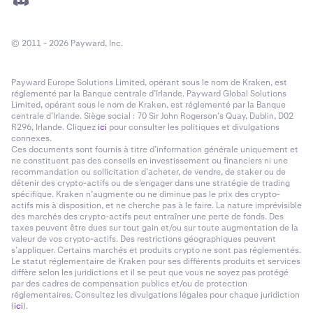
© 2011 - 2026 Payward, Inc.
Payward Europe Solutions Limited, opérant sous le nom de Kraken, est
réglementé par la Banque centrale d’Irlande. Payward Global Solutions
Limited, opérant sous le nom de Kraken, est réglementé par la Banque
centrale d’Irlande. Siège social : 70 Sir John Rogerson’s Quay, Dublin, D02
R296, Irlande. Cliquez
ici
pour consulter les politiques et divulgations
connexes.
Ces documents sont fournis à titre d’information générale uniquement et
ne constituent pas des conseils en investissement ou financiers ni une
recommandation ou sollicitation d’acheter, de vendre, de staker ou de
détenir des crypto-actifs ou de s’engager dans une stratégie de trading
spécifique. Kraken n’augmente ou ne diminue pas le prix des crypto-
actifs mis à disposition, et ne cherche pas à le faire. La nature imprévisible
des marchés des crypto-actifs peut entraîner une perte de fonds. Des
taxes peuvent être dues sur tout gain et/ou sur toute augmentation de la
valeur de vos crypto-actifs. Des restrictions géographiques peuvent
s’appliquer. Certains marchés et produits crypto ne sont pas réglementés.
Le statut réglementaire de Kraken pour ses différents produits et services
diffère selon les juridictions et il se peut que vous ne soyez pas protégé
par des cadres de compensation publics et/ou de protection
réglementaires. Consultez les divulgations légales pour chaque juridiction
(
ici
).