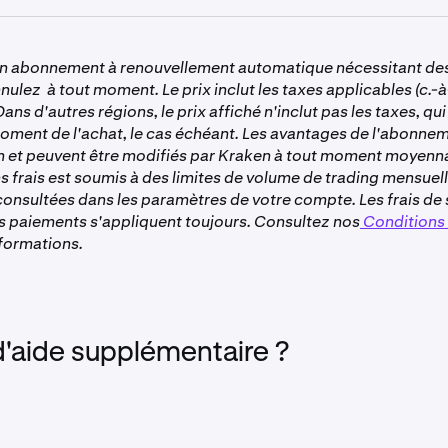
irdrops à venir.
s ayant des comptes professionnels ne sont pas éligibles pour
un abonnement à renouvellement automatique nécessitant de
 Vous devez avoir un compte individuel vérifié pour être éligi
nulez à tout moment. Le prix inclut les taxes applicables (c.-à-
ur vous faire vérifier auprès de Kraken.
ans d'autres régions, le prix affiché n'inclut pas les taxes, qu
nement Kraken+ doit être actif et en règle, ce qui signifie qu'i
oment de l'achat, le cas échéant. Les avantages de l'abonnem
qu'il est configuré pour se renouveler normalement.
on et peuvent être modifiés par Kraken à tout moment moyenna
 sur Kraken Pro et l'application Kraken Pro n'est pas éligible.
s frais est soumis à des limites de volume de trading mensuell
consultées dans les paramètres de votre compte. Les frais de 
nible pour les clients au Royaume-Uni
s paiements s'appliquent toujours. Consultez nos
Conditions d
nformations.
d'aide supplémentaire ?