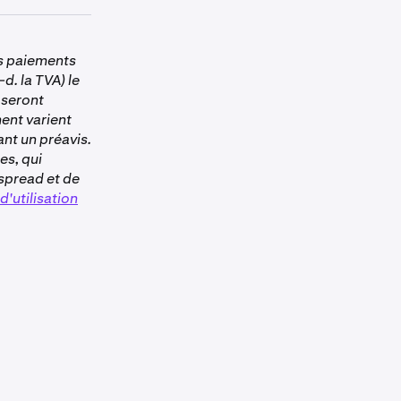
 participer
s paiements
ble. Suivez
ces
d. la TVA) le
i seront
l n'a pas été
ent varient
nt un préavis.
es, qui
spread et de
'utilisation