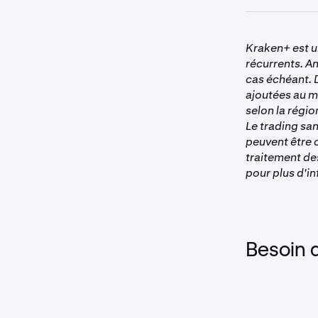
Drops et les a
•
Les client
Kraken+ est 
aux Drops.
récurrents. An
étapes
po
cas échéant. D
•
Votre abon
ajoutées au m
annulé et 
selon la régi
•
L'activité
Le trading san
peuvent être 
Non dispo
traitement de
pour plus d'i
Besoin 