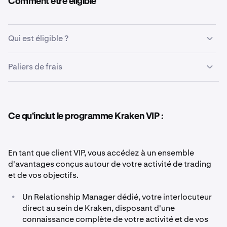
Comment être éligible
Qui est éligible ?
Vous êtes éligible à Kraken VIP si vous remplissez l'un
Paliers de frais
des critères suivants sur une période glissante de 90
jours :
Les clients VIP bénéficient de notre grille tarifaire
compétitive sur l'ensemble des produits. Les frais sont
calculés sur votre volume glissant sur 30 jours (maker /
•
Solde mensuel moyen supérieur à 10 M $, OU
Ce qu'inclut le programme Kraken VIP :
taker).
•
Volume de trading spot glissant sur 30 jours
supérieur à 7,5 M $, OU
Kraken Pro Spot & contrats à terme :
En tant que client VIP, vous accédez à un ensemble
•
Activité équivalente en marge, contrats à terme ou
d'avantages conçus autour de votre activité de trading
autres produits.
et de vos objectifs.
•
Un Relationship Manager dédié, votre interlocuteur
Vérifier mon éligibilité VIP
direct au sein de Kraken, disposant d'une
< 10 000 $
connaissance complète de votre activité et de vos