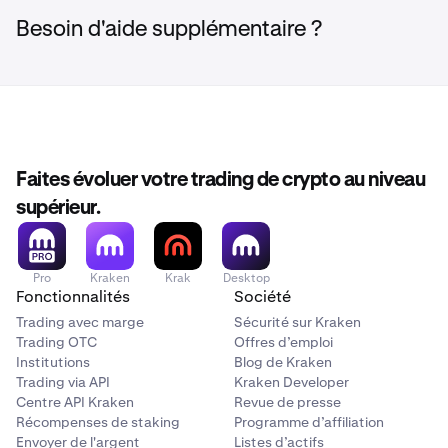
accompagnera tout au long de ce processus.
15 000 000 $ – 25 000 000 $
éligible mais que les places sont complètes, votre
Besoin d'aide supplémentaire ?
Relationship Manager peut vous inscrire sur la liste
0% / 0,1%
d'attente.
0,0125% / 0,035%
Votre Relationship Manager est disponible pour
échanger sur votre activité, votre éligibilité et la façon
25 000 000 $ – 50 000 000 $
dont Kraken VIP peut vous aider à atteindre vos
objectifs.
0% / 0,1%
Faites évoluer votre trading de crypto au niveau
supérieur.
0,01% / 0,03%
Pro
Kraken
Krak
Desktop
50 000 000 $ – 100 000 000 $
Fonctionnalités
Société
0% / 0,1%
Trading avec marge
Sécurité sur Kraken
Trading OTC
Offres d’emploi
0,005% / 0,025%
Institutions
Blog de Kraken
Trading via API
Kraken Developer
Centre API Kraken
Revue de presse
100 000 000 $ – 250 000 000 $
Récompenses de staking
Programme d’affiliation
Envoyer de l'argent
Listes d’actifs