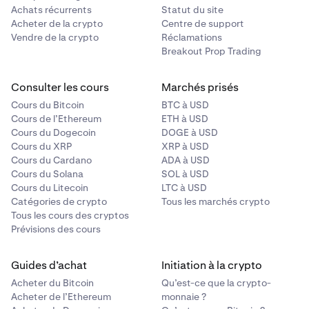
0% / 0,08%
Achats récurrents
Statut du site
Acheter de la crypto
Centre de support
0% / 0,02%
Vendre de la crypto
Réclamations
Breakout Prop Trading
250 000 000 $ – 500 000 000 $
Consulter les cours
Marchés prisés
0% / 0,08%
Cours du Bitcoin
BTC à USD
Cours de l’Ethereum
ETH à USD
-0,003% / 0,0175%
Cours du Dogecoin
DOGE à USD
Cours du XRP
XRP à USD
Cours du Cardano
ADA à USD
500 000 000 $ – 1 000 000 000 $
Cours du Solana
SOL à USD
Cours du Litecoin
LTC à USD
0% / 0,05%
Catégories de crypto
Tous les marchés crypto
Tous les cours des cryptos
-0,005% / 0,015%
Prévisions des cours
1 Md$ – 5 Md$
Guides d’achat
Initiation à la crypto
Acheter du Bitcoin
Qu’est-ce que la crypto-
0% / 0,05%
Acheter de l’Ethereum
monnaie ?