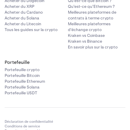
Acheter du Dogecoin
Qu’est-ce que Bitcoin ?
-0,006% / 0,0135%
Acheter du XRP
Qu’est-ce qu’Ethereum ?
Acheter du Cardano
Meilleures plateformes de
Acheter du Solana
contrats à terme crypto
5 Md$+
Acheter du Litecoin
Meilleures plateformes
Tous les guides sur la crypto
d'échange crypto
0% / 0,05%
Kraken vs Coinbase
-0,006% / 0,0125%
Kraken vs Binance
En savoir plus sur la crypto
Portefeuille
Portefeuille crypto
Portefeuille Bitcoin
Portefeuille Ethereum
Portefeuille Solana
Portefeuille USDT
Déclaration de confidentialité
Conditions de service