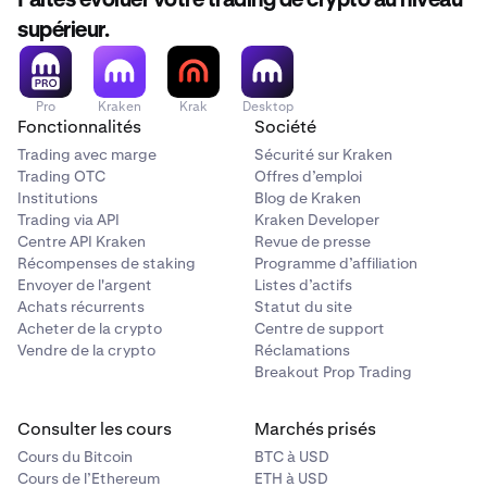
Faites évoluer votre trading de crypto au niveau
informations plus détaillées.
supérieur.
Ici, vous verrez l'historique complet de vos
3
Pro
Kraken
Krak
Desktop
transactions sur tous vos portefeuilles au sein de
Fonctionnalités
Société
Beholder. Vous pouvez cliquer sur n'importe quelle
Trading avec marge
Sécurité sur Kraken
entrée de votre Activité pour ouvrir la page de
Trading OTC
Offres d’emploi
l'explorateur de blockchain contenant cette
Institutions
Blog de Kraken
transaction.
Trading via API
Kraken Developer
Centre API Kraken
Revue de presse
Récompenses de staking
Programme d’affiliation
Envoyer de l'argent
Listes d’actifs
Achats récurrents
Statut du site
Acheter de la crypto
Centre de support
Vendre de la crypto
Réclamations
Breakout Prop Trading
Consulter les cours
Marchés prisés
Cours du Bitcoin
BTC à USD
Cours de l’Ethereum
ETH à USD