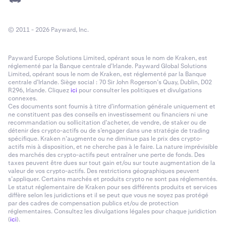
© 2011 - 2026 Payward, Inc.
Payward Europe Solutions Limited, opérant sous le nom de Kraken, est
réglementé par la Banque centrale d’Irlande. Payward Global Solutions
Limited, opérant sous le nom de Kraken, est réglementé par la Banque
centrale d’Irlande. Siège social : 70 Sir John Rogerson’s Quay, Dublin, D02
R296, Irlande. Cliquez
ici
pour consulter les politiques et divulgations
connexes.
Ces documents sont fournis à titre d’information générale uniquement et
ne constituent pas des conseils en investissement ou financiers ni une
recommandation ou sollicitation d’acheter, de vendre, de staker ou de
détenir des crypto-actifs ou de s’engager dans une stratégie de trading
spécifique. Kraken n’augmente ou ne diminue pas le prix des crypto-
actifs mis à disposition, et ne cherche pas à le faire. La nature imprévisible
des marchés des crypto-actifs peut entraîner une perte de fonds. Des
taxes peuvent être dues sur tout gain et/ou sur toute augmentation de la
valeur de vos crypto-actifs. Des restrictions géographiques peuvent
s’appliquer. Certains marchés et produits crypto ne sont pas réglementés.
Le statut réglementaire de Kraken pour ses différents produits et services
diffère selon les juridictions et il se peut que vous ne soyez pas protégé
par des cadres de compensation publics et/ou de protection
réglementaires. Consultez les divulgations légales pour chaque juridiction
(
ici
).