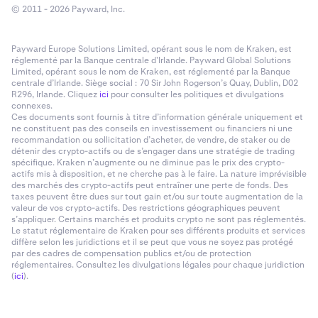
© 2011 - 2026 Payward, Inc.
Payward Europe Solutions Limited, opérant sous le nom de Kraken, est
réglementé par la Banque centrale d’Irlande. Payward Global Solutions
Limited, opérant sous le nom de Kraken, est réglementé par la Banque
centrale d’Irlande. Siège social : 70 Sir John Rogerson’s Quay, Dublin, D02
R296, Irlande. Cliquez
ici
pour consulter les politiques et divulgations
connexes.
Ces documents sont fournis à titre d’information générale uniquement et
ne constituent pas des conseils en investissement ou financiers ni une
recommandation ou sollicitation d’acheter, de vendre, de staker ou de
détenir des crypto-actifs ou de s’engager dans une stratégie de trading
spécifique. Kraken n’augmente ou ne diminue pas le prix des crypto-
actifs mis à disposition, et ne cherche pas à le faire. La nature imprévisible
des marchés des crypto-actifs peut entraîner une perte de fonds. Des
taxes peuvent être dues sur tout gain et/ou sur toute augmentation de la
valeur de vos crypto-actifs. Des restrictions géographiques peuvent
s’appliquer. Certains marchés et produits crypto ne sont pas réglementés.
Le statut réglementaire de Kraken pour ses différents produits et services
diffère selon les juridictions et il se peut que vous ne soyez pas protégé
par des cadres de compensation publics et/ou de protection
réglementaires. Consultez les divulgations légales pour chaque juridiction
(
ici
).