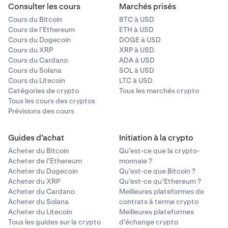
de ce jeton que vous souhaitez échanger. Vous
Consulter les cours
Marchés prisés
pouvez le saisir dans le jeton sélectionné (par
Cours du Bitcoin
BTC à USD
exemple, 0,005 ETH), ou vous pouvez saisir le
Cours de l’Ethereum
ETH à USD
montant en USD (par exemple, 10 $). Vous pouvez
Cours du Dogecoin
DOGE à USD
basculer entre les méthodes de saisie en cliquant sur
Cours du XRP
XRP à USD
Cours du Cardano
ADA à USD
les doubles flèches à côté du prix.
Cours du Solana
SOL à USD
Cours du Litecoin
LTC à USD
Après avoir trouvé le jeton que vous souhaitez
3
Catégories de crypto
Tous les marchés crypto
échanger contre,
cliquez dessus pour ouvrir la page
Tous les cours des cryptos
d'actif. Un formulaire Swap renseignera également
Prévisions des cours
automatiquement ce jeton dans la section
À
du
formulaire.
Guides d’achat
Initiation à la crypto
Acheter du Bitcoin
Qu’est-ce que la crypto-
Acheter de l’Ethereum
monnaie ?
Acheter du Dogecoin
Qu’est-ce que Bitcoin ?
Acheter du XRP
Qu’est-ce qu’Ethereum ?
Acheter du Cardano
Meilleures plateformes de
Acheter du Solana
contrats à terme crypto
Acheter du Litecoin
Meilleures plateformes
Ensuite, sélectionnez le jeton que vous souhaitez
4
Tous les guides sur la crypto
d'échange crypto