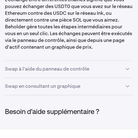
pouvez échanger des USDT0 que vous avez sur le réseau
Ethereum contre des USDC sur le réseau Ink, ou
directement contre une pièce SOL que vous aimez.
Beholder gère toutes les étapes intermédiaires pour
vous en un seul clic. Les échanges peuvent être exécutés
via le panneau de contrôle, ainsi que depuis une page
d'actif contenant un graphique de prix.
Swap à l'aide du panneau de contrôle
Échanger des cryptos depuis le panneau de contrôle est
Swap en consultant un graphique
le moyen le plus rapide d'exécuter votre échange.
Depuis tous les écrans principaux, le panneau de
Si vous souhaitez consulter le graphique ou explorer les
contrôle est disponible sur votre droite. Pour échanger
jetons tendance, nous avons ce qu'il vous faut. À tout
des cryptos à l'aide du panneau de contrôle, suivez ces
Besoin d'aide supplémentaire ?
moment, si vous cliquez sur un actif, qu'il se trouve dans
instructions :
la liste des tendances, sur la
page de trading
, dans votre
portefeuille ou dans les résultats de recherche, cela vous
mènera à la page d'actif de ce jeton. Pour consulter le
Cliquez sur
Swap
dans le panneau de contrôle.
1