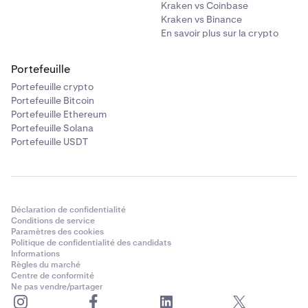
recevoir. Vous pouvez le faire en cliquant sur le
Kraken vs Coinbase
Cliquez sur le
menu déroulant Jeton
dans la section
4
Kraken vs Binance
bouton
menu déroulant Jeton
dans la section
À
.
De
. C'est ici que vous sélectionnez le jeton que vous
En savoir plus sur la crypto
souhaitez échanger. Vous pouvez trier par réseau, ou
Cela ouvrira le chercheur de jetons, où vous pourrez
vous pouvez afficher tous vos actifs sur tous les
sélectionner n'importe quel jeton de n'importe
Portefeuille
réseaux.
quelle chaîne éligible. Vous pouvez rechercher un
Portefeuille crypto
jeton, choisir un jeton que vous possédez déjà ou
Portefeuille Bitcoin
parcourir les jetons tendance.
Portefeuille Ethereum
Portefeuille Solana
Portefeuille USDT
Déclaration de confidentialité
Conditions de service
Paramètres des cookies
Politique de confidentialité des candidats
Informations
Règles du marché
Centre de conformité
Ne pas vendre/partager
Après avoir sélectionné le jeton, saisissez le montant
de ce jeton que vous souhaitez échanger.