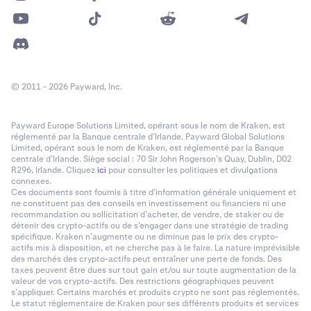
Le montant de votre jeton
À
sera automatiquement
5
Le montant de votre jeton
À
sera automatiquement
5
renseigné en fonction du montant que vous
renseigné en fonction du montant que vous
dépensez du jeton
De
. Vous pouvez ajuster les deux
dépensez du jeton
De
. Vous pouvez ajuster les deux
côtés du formulaire, et l'autre côté se mettra
côtés du formulaire, et l'autre côté se mettra
toujours à jour automatiquement.
toujours à jour automatiquement.
© 2011 - 2026 Payward, Inc.
Vérifiez les informations de la transaction, y compris
6
Vérifiez les informations de la transaction, y compris
6
le taux de conversion et les frais de gaz estimés en
le taux de conversion et les frais de gaz estimés en
Payward Europe Solutions Limited, opérant sous le nom de Kraken, est
bas du formulaire Swap. Ensuite, cliquez sur
Swap
bas du formulaire Swap. Ensuite, cliquez sur
Swap
réglementé par la Banque centrale d’Irlande. Payward Global Solutions
now.
Limited, opérant sous le nom de Kraken, est réglementé par la Banque
now.
centrale d’Irlande. Siège social : 70 Sir John Rogerson’s Quay, Dublin, D02
R296, Irlande. Cliquez
ici
pour consulter les politiques et divulgations
connexes.
Ces documents sont fournis à titre d’information générale uniquement et
ne constituent pas des conseils en investissement ou financiers ni une
recommandation ou sollicitation d’acheter, de vendre, de staker ou de
détenir des crypto-actifs ou de s’engager dans une stratégie de trading
spécifique. Kraken n’augmente ou ne diminue pas le prix des crypto-
actifs mis à disposition, et ne cherche pas à le faire. La nature imprévisible
des marchés des crypto-actifs peut entraîner une perte de fonds. Des
taxes peuvent être dues sur tout gain et/ou sur toute augmentation de la
valeur de vos crypto-actifs. Des restrictions géographiques peuvent
s’appliquer. Certains marchés et produits crypto ne sont pas réglementés.
Le statut réglementaire de Kraken pour ses différents produits et services