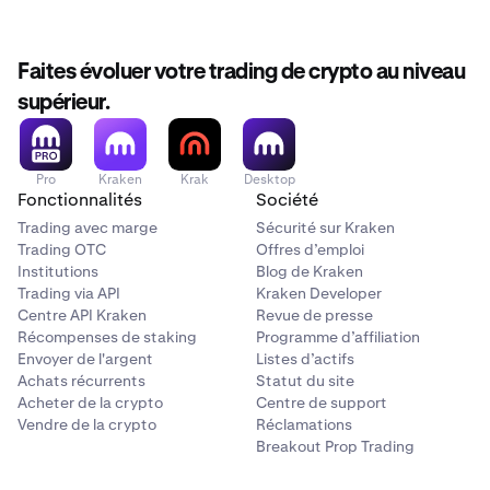
graphique du jeton vers lequel vous échangez, suivez
Cliquez sur le menu déroulant
Jeton
dans la section
2
ces étapes :
De
. C'est ici que vous sélectionnez le jeton que vous
Faites évoluer votre trading de crypto au niveau
souhaitez échanger contre un autre jeton. Ici, vous
pouvez rechercher des jetons spécifiques, des
Recherchez le jeton que vous souhaitez échanger et
supérieur.
1
portefeuilles connectés, trier par réseau, ou vous
dont vous souhaitez consulter le graphique. La
barre
pouvez afficher tous vos jetons sur tous les réseaux.
de recherche est située en haut de chaque page
dans Beholder.
Pro
Kraken
Krak
Desktop
Fonctionnalités
Société
Trading avec marge
Sécurité sur Kraken
Trading OTC
Offres d’emploi
Institutions
Blog de Kraken
Une fois que vous cliquez sur la barre de recherche,
2
Trading via API
Kraken Developer
vous pouvez saisir manuellement le nom d'un jeton,
Centre API Kraken
Revue de presse
coller l'adresse du contrat d'un jeton ou explorer
Récompenses de staking
Programme d’affiliation
notre liste d'actifs sélectionnée.
Envoyer de l'argent
Listes d’actifs
Achats récurrents
Statut du site
Acheter de la crypto
Centre de support
Vendre de la crypto
Réclamations
Breakout Prop Trading
Après avoir sélectionné le jeton, saisissez le montant
3