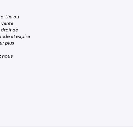
ume-Uni ou
e vente
 droit de
ande et expire
our plus
ez nous