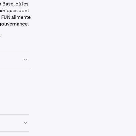
 Base, où les
mériques dont
n FUN alimente
 gouvernance.
.
ée sur le
TC