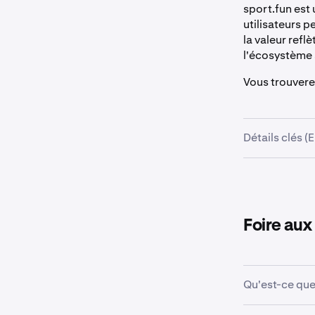
sport.fun est
utilisateurs 
la valeur ref
l'écosystème 
Vous trouvere
Détails clés (
Modèle de
mérite)
Ouverture 
Foire aux
Durée de l
Fin de la v
Prix par je
Qu'est-ce que 
Engageme