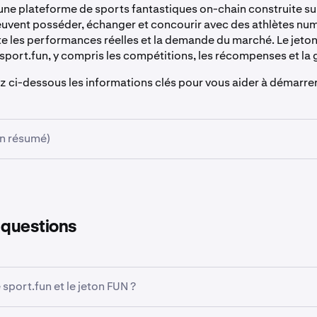
 une plateforme de sports fantastiques on-chain construite sur
peuvent posséder, échanger et concourir avec des athlètes nu
lète les performances réelles et la demande du marché. Le jeto
sport.fun, y compris les compétitions, les récompenses et la
z ci-dessous les informations clés pour vous aider à démarrer
En résumé)
 vente :
Kraken Launch (basé sur l'engagement, allocation bas
de la période d'engagement :
16 décembre 2025 à 13:00 U
 questions
a période d'engagement :
24–48 heures
ente :
18 décembre 2025 à 13:00 UTC
ton :
0,06 $ USD (fixe)
sport.fun et le jeton FUN ?
nt minimum :
l'équivalent de 10 $ USD