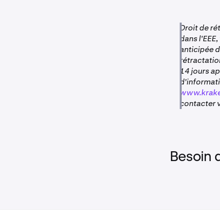
Droit de ré
dans l'EEE,
anticipée d
rétractati
14 jours apr
d'informati
www.krake
contacter 
Besoin 