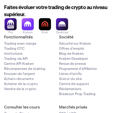
Faites évoluer votre trading de crypto au niveau
supérieur.
Pro
Kraken
Krak
Desktop
Fonctionnalités
Société
Trading avec marge
Sécurité sur Kraken
Trading OTC
Offres d’emploi
Institutions
Blog de Kraken
Trading via API
Kraken Developer
Centre API Kraken
Revue de presse
Sélectionnez le portefeuille et le token que vous
3
Récompenses de staking
Programme d’affiliation
souhaitez envoyer.
Envoyer de l'argent
Listes d’actifs
Achats récurrents
Statut du site
Acheter de la crypto
Centre de support
Vendre de la crypto
Réclamations
Breakout Prop Trading
Consulter les cours
Marchés prisés