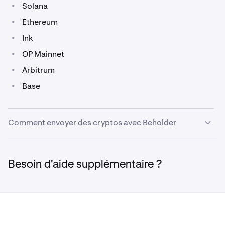
•
Solana
•
Ethereum
•
Ink
•
OP Mainnet
•
Arbitrum
•
Base
Comment envoyer des cryptos avec Beholder
L'envoi de cryptos peut être effectué à l'aide du
1
Besoin d'aide supplémentaire ?
panneau de contrôle sur la plupart des pages, ou
depuis la page
Portefeuille
de Beholder.
Sur le panneau de contrôle, cliquez sur
Envoyer
dans
2
le menu, sous le solde de votre compte.