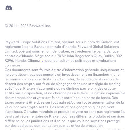
© 2011 - 2026 Payward, Inc.
Enfin, cliquez sur
Envoyer
pour finaliser le transfert.
Payward Europe Solutions Limited, opérant sous le nom de Kraken, est
6
réglementé par la Banque centrale d’Irlande. Payward Global Solutions
Limited, opérant sous le nom de Kraken, est réglementé par la Banque
centrale d’Irlande. Siège social : 70 Sir John Rogerson’s Quay, Dublin, D02
R296, Irlande. Cliquez
ici
pour consulter les politiques et divulgations
connexes.
Ces documents sont fournis à titre d’information générale uniquement et
ne constituent pas des conseils en investissement ou financiers ni une
recommandation ou sollicitation d’acheter, de vendre, de staker ou de
détenir des crypto-actifs ou de s’engager dans une stratégie de trading
spécifique. Kraken n’augmente ou ne diminue pas le prix des crypto-
actifs mis à disposition, et ne cherche pas à le faire. La nature imprévisible
des marchés des crypto-actifs peut entraîner une perte de fonds. Des
taxes peuvent être dues sur tout gain et/ou sur toute augmentation de la
valeur de vos crypto-actifs. Des restrictions géographiques peuvent
s’appliquer. Certains marchés et produits crypto ne sont pas réglementés.
Le statut réglementaire de Kraken pour ses différents produits et services
diffère selon les juridictions et il se peut que vous ne soyez pas protégé
par des cadres de compensation publics et/ou de protection