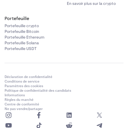
En savoir plus sur la crypto
Portefeuille
Portefeuille crypto
Portefeuille Bitcoin
Portefeuille Ethereum
Portefeuille Solana
Portefeuille USDT
Après avoir sélectionné le token et saisi le montant
5
que vous souhaitez envoyer, collez ensuite l'adresse
à laquelle vous souhaitez envoyer ce token. Veuillez
vous assurer que l'adresse de destination prend en
Déclaration de confidentialité
charge le token et la chaîne vers lesquels vous
Conditions de service
Paramètres des cookies
envoyez.
Politique de confidentialité des candidats
Informations
Règles du marché
Centre de conformité
Ne pas vendre/partager