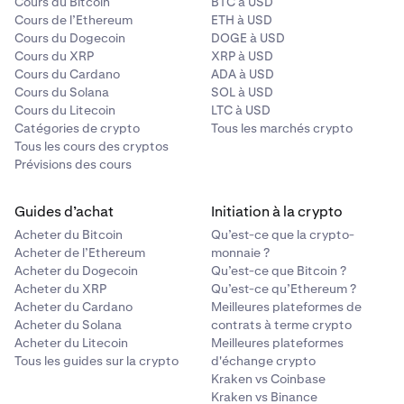
Cours du Bitcoin
BTC à USD
Cours de l’Ethereum
ETH à USD
Cours du Dogecoin
DOGE à USD
Cours du XRP
XRP à USD
Cours du Cardano
ADA à USD
Cours du Solana
SOL à USD
Cours du Litecoin
LTC à USD
Catégories de crypto
Tous les marchés crypto
Tous les cours des cryptos
Prévisions des cours
Guides d’achat
Initiation à la crypto
Acheter du Bitcoin
Qu’est-ce que la crypto-
Acheter de l’Ethereum
monnaie ?
Ensuite, saisissez le montant que vous souhaitez
4
Acheter du Dogecoin
Qu’est-ce que Bitcoin ?
envoyer. Le formulaire affichera par défaut une
Acheter du XRP
Qu’est-ce qu’Ethereum ?
valeur en USD, mais vous pouvez également passer
Acheter du Cardano
Meilleures plateformes de
au montant du token en cliquant sur les flèches.
Acheter du Solana
contrats à terme crypto
Acheter du Litecoin
Meilleures plateformes
Tous les guides sur la crypto
d'échange crypto
Kraken vs Coinbase
Kraken vs Binance