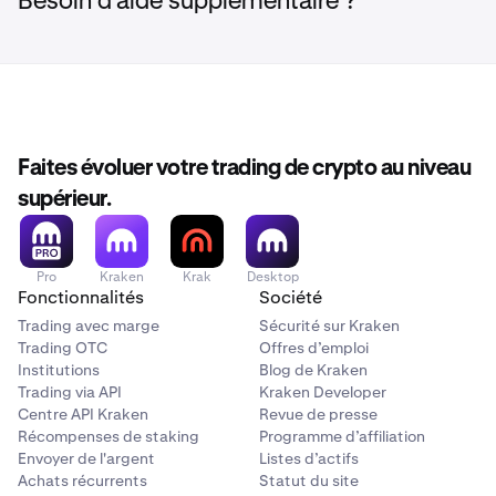
Besoin d'aide supplémentaire ?
Note:
Depending on market conditions at the time of
liquidation, prices may be significantly below recent
reference prices and, in some cases, may result in
minimal or no proceeds due to insufficient market
liquidity at the time of execution.
Please ensure your
Rain (RAIN) positions are closed and funds are
Faites évoluer votre trading de crypto au niveau
withdrawn before the deadlines above.
supérieur.
Pro
Kraken
Krak
Desktop
Fonctionnalités
Société
Trading avec marge
Sécurité sur Kraken
Trading OTC
Offres d’emploi
Institutions
Blog de Kraken
Trading via API
Kraken Developer
Centre API Kraken
Revue de presse
Récompenses de staking
Programme d’affiliation
Envoyer de l'argent
Listes d’actifs
Achats récurrents
Statut du site