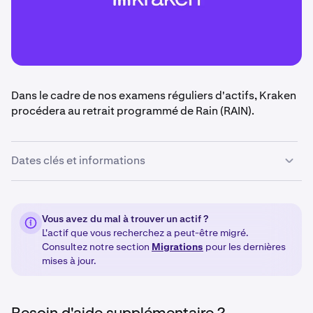
Dans le cadre de nos examens réguliers d'actifs, Kraken
procédera au retrait programmé de Rain (RAIN).
Dates clés et informations
•
17 juin 2026 à 14:00 UTC :
Les dépôts, le trading et
la marge pour Rain (RAIN) seront désactivés.
Vous avez du mal à trouver un actif ?
L'actif que vous recherchez a peut-être migré.
•
15 septembre à 14:00 UTC
: Les retraits de Rain
Consultez notre section
Migrations
pour les dernières
(RAIN) seront désactivés.
mises à jour.
•
Du 15 au 25 septembre 2026 :
Tout solde restant ou
Rain (RAIN) sera liquidé.